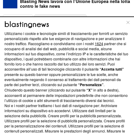
Blasting News lavora con l’Unione Europea nella lotta
contro le fake news
ABOUT
LINEA EDITORIALE
Utilizziamo i cookie e tecnologie simili di tracciamento per fornirti un servizio
Questa sezione offre informazioni trasparenti su Blasting
personalizzato rispetto alle tue esigenze di navigazione e per analizzare il
nostro traffico. Raccogliamo e condividiamo con i nostri
1624
partner che si
News, sui nostri processi editoriali e su come ci impegniamo a
occupano di analisi dei dati web, pubblicità e social media, alcune
creare news di qualità. Inoltre, afferma la nostra aderenza a
informazioni sul tuo dispositivo, come l’indirizzo IP e le caratteristiche del tuo
‘Trust Project - News with Integrity’
Blasting News non è
dispositivo, i quali potrebbero combinarle con altre informazioni che hai
ancora membro del programma, ma ha richiesto di farne
fornito loro o che hanno raccolto dal tuo utilizzo dei loro servizi. Puoi
parte; Trust Project non ha ancora effettuato una verifica di
acconsentire all’uso di tali tecnologie cliccando il pulsante
“Accetta tutti”
conformità agli standard.
presente su questo banner oppure personalizzare le tue scelte, anche
eventualmente negando il consenso al trattamento dei dati personali da
parte dei partner terzi, cliccando sul pulsante
“Personalizza”
.
Su di noi
Chiudendo questo banner (cliccando sul pulsante
“X”
in alto a destra),
acconsenti al permanere delle impostazioni predefinite che non consentono
Team editoriale
l’utilizzo di cookie o altri strumenti di tracciamento diversi dai tecnici.
Noi e i nostri partner trattiamo i tuoi dati di navigazione per: Archiviare
Corporate
informazioni su dispositivo e/o accedervi. Utilizzare dati limitati per la
selezione della pubblicità. Creare profili per la pubblicità personalizzata.
Redazione
Utilizzare profili per la selezione di pubblicità personalizzata. Creare profili
per la personalizzazione dei contenuti. Utilizzare profili per la selezione di
Informativa Privacy
contenuti personalizzati. Misurare le prestazioni degli annunci. Misurare le