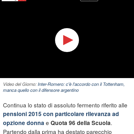
Video del Giorno:
Inter-Romero: c'è l'accordo con il Tottenham,
manca quello con il difensore argentino
Continua lo stato di assoluto fermento riferito alle
pensioni 2015 con particolare rilevanza ad
e
.
opzione donna
Quota 96 della Scuola
Partendo dalla prima ha destato parecchio