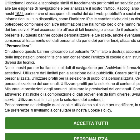
Utilizziamo i cookie e tecnologie simili di tracciamento per fornirti un servizio pe
alle tue esigenze di navigazione e per analizzare il nostro traffico. Raccogliamo
nostri
1624
partner che si occupano di analisi dei dati web, pubblicità e social 
informazioni sul tuo dispositivo, come l’indirizzo IP e le caratteristiche del tuo dis
potrebbero combinarle con altre informazioni che hai fornito loro o che hanno rac
dei loro servizi. Puoi acconsentire all’uso di tali tecnologie cliccando il pulsante
presente su questo banner oppure personalizzare le tue scelte, anche eventua
consenso al trattamento dei dati personali da parte dei partner terzi, cliccando s
“Personalizza”
.
Chiudendo questo banner (cliccando sul pulsante
“X”
in alto a destra), accons
delle impostazioni predefinite che non consentono l’utilizzo di cookie o altri str
diversi dai tecnici.
Noi e i nostri partner trattiamo i tuoi dati di navigazione per: Archiviare informazi
accedervi. Utilizzare dati limitati per la selezione della pubblicità. Creare profili 
personalizzata. Utilizzare profili per la selezione di pubblicità personalizzata. Cre
personalizzazione dei contenuti. Utilizzare profili per la selezione di contenuti p
Misurare le prestazioni degli annunci. Misurare le prestazioni dei contenuti. Co
attraverso statistiche o la combinazione di dati provenienti da fonti diverse. Svil
servizi. Utilizzare dati limitati per la selezione dei contenuti.
Per conoscere nel dettaglio quali cookie utilizziamo sul sito e per modificare, in
tue preferenze, ti invitiamo a consultare la nostra
Cookie Policy
.
ACCETTA TUTTI
PERSONALIZZA