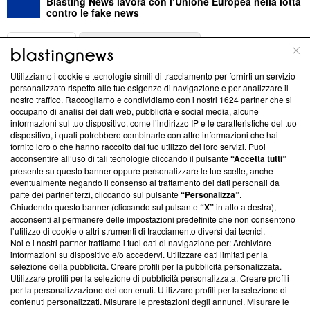
Blasting News lavora con l’Unione Europea nella lotta
contro le fake news
ABOUT
LINEA EDITORIALE
Utilizziamo i cookie e tecnologie simili di tracciamento per fornirti un servizio
Questa sezione offre informazioni trasparenti su Blasting
personalizzato rispetto alle tue esigenze di navigazione e per analizzare il
nostro traffico. Raccogliamo e condividiamo con i nostri
1624
partner che si
News, sui nostri processi editoriali e su come ci impegniamo a
occupano di analisi dei dati web, pubblicità e social media, alcune
creare news di qualità. Inoltre, afferma la nostra aderenza a
informazioni sul tuo dispositivo, come l’indirizzo IP e le caratteristiche del tuo
‘Trust Project - News with Integrity’
Blasting News non è
dispositivo, i quali potrebbero combinarle con altre informazioni che hai
ancora membro del programma, ma ha richiesto di farne
fornito loro o che hanno raccolto dal tuo utilizzo dei loro servizi. Puoi
parte; Trust Project non ha ancora effettuato una verifica di
acconsentire all’uso di tali tecnologie cliccando il pulsante
“Accetta tutti”
conformità agli standard.
presente su questo banner oppure personalizzare le tue scelte, anche
eventualmente negando il consenso al trattamento dei dati personali da
parte dei partner terzi, cliccando sul pulsante
“Personalizza”
.
Su di noi
Chiudendo questo banner (cliccando sul pulsante
“X”
in alto a destra),
acconsenti al permanere delle impostazioni predefinite che non consentono
Team editoriale
l’utilizzo di cookie o altri strumenti di tracciamento diversi dai tecnici.
Noi e i nostri partner trattiamo i tuoi dati di navigazione per: Archiviare
Corporate
informazioni su dispositivo e/o accedervi. Utilizzare dati limitati per la
selezione della pubblicità. Creare profili per la pubblicità personalizzata.
Redazione
Utilizzare profili per la selezione di pubblicità personalizzata. Creare profili
per la personalizzazione dei contenuti. Utilizzare profili per la selezione di
Informativa Privacy
contenuti personalizzati. Misurare le prestazioni degli annunci. Misurare le