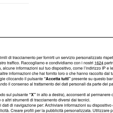
imili di tracciamento per fornirti un servizio personalizzato rispe
stro traffico. Raccogliamo e condividiamo con i nostri
1624
partn
 alcune informazioni sul tuo dispositivo, come l’indirizzo IP e le 
ltre informazioni che hai fornito loro o che hanno raccolto dal tuo
ogie cliccando il pulsante
“Accetta tutti”
presente su questo ban
o il consenso al trattamento dei dati personali da parte dei par
tre, sui
contratti del
ndo sul pulsante
“X”
in alto a destra), acconsenti al permanere 
o altri strumenti di tracciamento diversi dai tecnici.
, è quella di rinnovare i
uoi dati di navigazione per: Archiviare informazioni su dispositivo 
endo che le risorse sono
licità. Creare profili per la pubblicità personalizzata. Utilizzare p