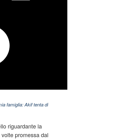
ia famiglia: Akif tenta di
lo riguardante la
 volte promessa dal