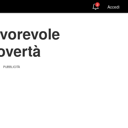
2
Accedi
avorevole
povertà