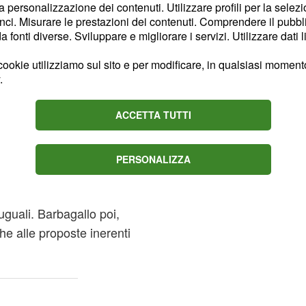
uato, condividendo l'idea
la personalizzazione dei contenuti. Utilizzare profili per la selez
ci. Misurare le prestazioni dei contenuti. Comprendere il pubblic
usso.
fonti diverse. Sviluppare e migliorare i servizi. Utilizzare dati l
 sulla Delega
ookie utilizziamo sul sito e per modificare, in qualsiasi momento,
.
segretario generale
ACCETTA TUTTI
è dimostrato favorevole
ità in uscita anche per
PERSONALIZZA
,
razionale
 base al lavoro svolto
 uguali. Barbagallo poi,
e alle proposte inerenti