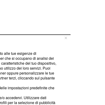
tto alle tue esigenze di
er che si occupano di analisi dei
caratteristiche del tuo dispositivo,
 utilizzo dei loro servizi. Puoi
ner oppure personalizzare le tue
tner terzi, cliccando sul pulsante
delle impostazioni predefinite che
e/o accedervi. Utilizzare dati
rofili per la selezione di pubblicità