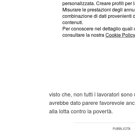
al momento insufficienti", ha contin
personalizzata. Creare profili per 
Misurare le prestazioni degli annun
del leader della Cgil Susanna Cam
combinazione di dati provenienti da 
contenuti.
Barbagallo d'accordo
Per conoscere nel dettaglio quali c
consultare la nostra
Cookie Policy
Povertà
Una risposta affermativa arriva dal 
dell'Uil
che si 
Carmelo Barbagallo
alle proposte riguardanti la flessibil
favorire il cosiddetto
ricambio gene
differenziando
in
l'età pensionabile
visto che, non tutti i lavoratori sono
avrebbe dato parere favorevole anch
alla lotta contro la povertà.