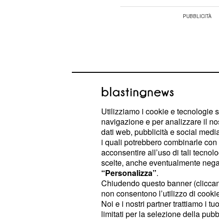
Utilizziamo i cookie e tecnologie s
navigazione e per analizzare il no
dati web, pubblicità e social media,
i quali potrebbero combinarle con a
acconsentire all’uso di tali tecnol
scelte, anche eventualmente negand
“Personalizza”
.
Il deputato del
Pd
, è intervenuto inol
Chiudendo questo banner (clicca
non consentono l’utilizzo di cookie 
"la priorità, oggi
pubblico impiego:
Noi e i nostri partner trattiamo i t
contratti del pubblico impiego, sap
limitati per la selezione della pubb