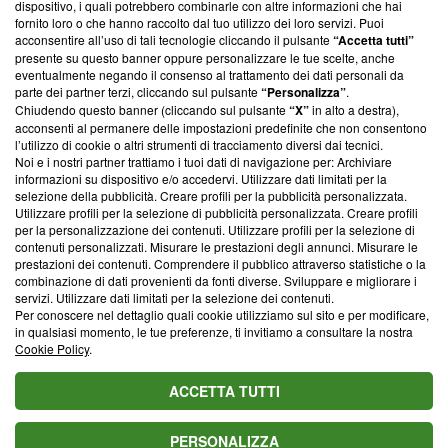
dispositivo, i quali potrebbero combinarle con altre informazioni che hai
ancora membro del programma, ma ha richiesto di farne
fornito loro o che hanno raccolto dal tuo utilizzo dei loro servizi. Puoi
parte; Trust Project non ha ancora effettuato una verifica di
acconsentire all’uso di tali tecnologie cliccando il pulsante
“Accetta tutti”
conformità agli standard.
presente su questo banner oppure personalizzare le tue scelte, anche
eventualmente negando il consenso al trattamento dei dati personali da
parte dei partner terzi, cliccando sul pulsante
“Personalizza”
.
Su di noi
Chiudendo questo banner (cliccando sul pulsante
“X”
in alto a destra),
acconsenti al permanere delle impostazioni predefinite che non consentono
Team editoriale
l’utilizzo di cookie o altri strumenti di tracciamento diversi dai tecnici.
Noi e i nostri partner trattiamo i tuoi dati di navigazione per: Archiviare
Corporate
informazioni su dispositivo e/o accedervi. Utilizzare dati limitati per la
selezione della pubblicità. Creare profili per la pubblicità personalizzata.
Redazione
Utilizzare profili per la selezione di pubblicità personalizzata. Creare profili
per la personalizzazione dei contenuti. Utilizzare profili per la selezione di
Informativa Privacy
contenuti personalizzati. Misurare le prestazioni degli annunci. Misurare le
prestazioni dei contenuti. Comprendere il pubblico attraverso statistiche o la
Cookie Policy
combinazione di dati provenienti da fonti diverse. Sviluppare e migliorare i
servizi. Utilizzare dati limitati per la selezione dei contenuti.
Blasting SA, IDI CHE-247.845.224, Via Carlo Frasca, 3 - 6900
Per conoscere nel dettaglio quali cookie utilizziamo sul sito e per modificare,
Lugano (Svizzera) Tel:
+39 0690258937
in qualsiasi momento, le tue preferenze, ti invitiamo a consultare la nostra
Cookie Policy
.
© 2026 Blasting News
ACCETTA TUTTI
PERSONALIZZA