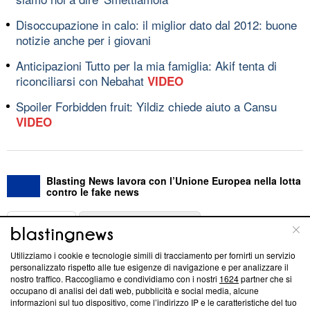
Disoccupazione in calo: il miglior dato dal 2012: buone
notizie anche per i giovani
Anticipazioni Tutto per la mia famiglia: Akif tenta di
riconciliarsi con Nebahat
VIDEO
Spoiler Forbidden fruit: Yildiz chiede aiuto a Cansu
VIDEO
Blasting News lavora con l’Unione Europea nella lotta
contro le fake news
ABOUT
LINEA EDITORIALE
Utilizziamo i cookie e tecnologie simili di tracciamento per fornirti un servizio
Questa sezione offre informazioni trasparenti su Blasting
personalizzato rispetto alle tue esigenze di navigazione e per analizzare il
nostro traffico. Raccogliamo e condividiamo con i nostri
1624
partner che si
News, sui nostri processi editoriali e su come ci impegniamo a
occupano di analisi dei dati web, pubblicità e social media, alcune
creare news di qualità. Inoltre, afferma la nostra aderenza a
informazioni sul tuo dispositivo, come l’indirizzo IP e le caratteristiche del tuo
‘Trust Project - News with Integrity’
Blasting News non è