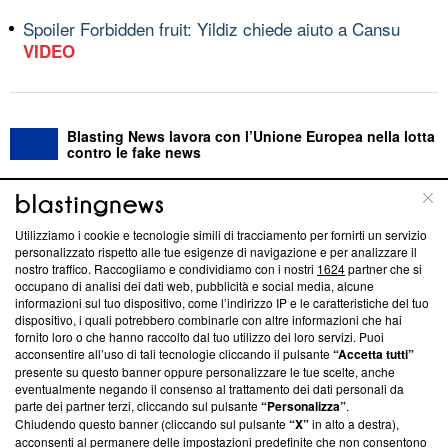
Spoiler Forbidden fruit: Yildiz chiede aiuto a Cansu
VIDEO
Blasting News lavora con l’Unione Europea nella lotta
contro le fake news
ABOUT
LINEA EDITORIALE
Utilizziamo i cookie e tecnologie simili di tracciamento per fornirti un servizio
personalizzato rispetto alle tue esigenze di navigazione e per analizzare il
Questa sezione offre informazioni trasparenti su Blasting
nostro traffico. Raccogliamo e condividiamo con i nostri
1624
partner che si
News, sui nostri processi editoriali e su come ci impegniamo a
occupano di analisi dei dati web, pubblicità e social media, alcune
creare news di qualità. Inoltre, afferma la nostra aderenza a
informazioni sul tuo dispositivo, come l’indirizzo IP e le caratteristiche del tuo
‘Trust Project - News with Integrity’
Blasting News non è
dispositivo, i quali potrebbero combinarle con altre informazioni che hai
fornito loro o che hanno raccolto dal tuo utilizzo dei loro servizi. Puoi
ancora membro del programma, ma ha richiesto di farne
acconsentire all’uso di tali tecnologie cliccando il pulsante
“Accetta tutti”
parte; Trust Project non ha ancora effettuato una verifica di
presente su questo banner oppure personalizzare le tue scelte, anche
conformità agli standard.
eventualmente negando il consenso al trattamento dei dati personali da
parte dei partner terzi, cliccando sul pulsante
“Personalizza”
.
Su di noi
Chiudendo questo banner (cliccando sul pulsante
“X”
in alto a destra),
acconsenti al permanere delle impostazioni predefinite che non consentono