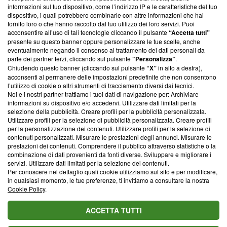
creare news di qualità. Inoltre, afferma la nostra aderenza a
informazioni sul tuo dispositivo, come l’indirizzo IP e le caratteristiche del tuo
‘Trust Project - News with Integrity’
Blasting News non è
dispositivo, i quali potrebbero combinarle con altre informazioni che hai
ancora membro del programma, ma ha richiesto di farne
fornito loro o che hanno raccolto dal tuo utilizzo dei loro servizi. Puoi
parte; Trust Project non ha ancora effettuato una verifica di
acconsentire all’uso di tali tecnologie cliccando il pulsante
“Accetta tutti”
conformità agli standard.
presente su questo banner oppure personalizzare le tue scelte, anche
eventualmente negando il consenso al trattamento dei dati personali da
parte dei partner terzi, cliccando sul pulsante
“Personalizza”
.
Su di noi
Chiudendo questo banner (cliccando sul pulsante
“X”
in alto a destra),
acconsenti al permanere delle impostazioni predefinite che non consentono
Team editoriale
l’utilizzo di cookie o altri strumenti di tracciamento diversi dai tecnici.
Noi e i nostri partner trattiamo i tuoi dati di navigazione per: Archiviare
Corporate
informazioni su dispositivo e/o accedervi. Utilizzare dati limitati per la
selezione della pubblicità. Creare profili per la pubblicità personalizzata.
Redazione
Utilizzare profili per la selezione di pubblicità personalizzata. Creare profili
per la personalizzazione dei contenuti. Utilizzare profili per la selezione di
Informativa Privacy
contenuti personalizzati. Misurare le prestazioni degli annunci. Misurare le
prestazioni dei contenuti. Comprendere il pubblico attraverso statistiche o la
Cookie Policy
combinazione di dati provenienti da fonti diverse. Sviluppare e migliorare i
servizi. Utilizzare dati limitati per la selezione dei contenuti.
Blasting SA, IDI CHE-247.845.224, Via Carlo Frasca, 3 - 6900
Per conoscere nel dettaglio quali cookie utilizziamo sul sito e per modificare,
Lugano (Svizzera) Tel:
+39 0690258937
in qualsiasi momento, le tue preferenze, ti invitiamo a consultare la nostra
Cookie Policy
.
© 2026 Blasting News
ACCETTA TUTTI