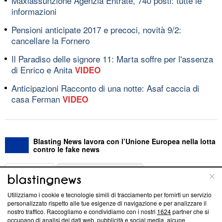
Maxiassunzione Agenzia Entrate, 740 posti: tutte le
informazioni
Pensioni anticipate 2017 e precoci, novità 9/2:
cancellare la Fornero
Il Paradiso delle signore 11: Marta soffre per l'assenza
di Enrico e Anita
VIDEO
Anticipazioni Racconto di una notte: Asaf caccia di
casa Ferman
VIDEO
Blasting News lavora con l’Unione Europea nella lotta
contro le fake news
ABOUT
LINEA EDITORIALE
Utilizziamo i cookie e tecnologie simili di tracciamento per fornirti un servizio
Questa sezione offre informazioni trasparenti su Blasting
personalizzato rispetto alle tue esigenze di navigazione e per analizzare il
nostro traffico. Raccogliamo e condividiamo con i nostri
1624
partner che si
News, sui nostri processi editoriali e su come ci impegniamo a
occupano di analisi dei dati web, pubblicità e social media, alcune