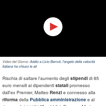
Video del Giorno:
Addio a Livio Berruti, l'angelo della velocità
italiana ha chiuso le ali
Rischia di saltare l'aumento degli
di 85
stipendi
euro mensili ai dipendenti
promesso
statali
dall'ex Premier, Matteo
e connesso alla
Renzi
della
e al
riforma
Pubblica amministrazione