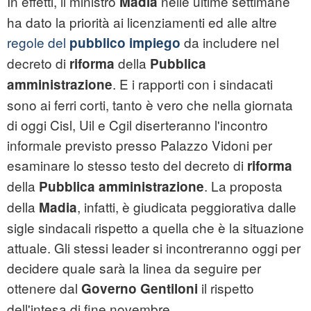
In effetti, il ministro
nelle ultime settimane
Madia
ha dato la priorità ai licenziamenti ed alle altre
regole del
da includere nel
pubblico impiego
decreto di
della
riforma
Pubblica
. E i rapporti con i sindacati
amministrazione
sono ai ferri corti, tanto è vero che nella giornata
di oggi Cisl, Uil e Cgil diserteranno l'incontro
informale previsto presso Palazzo Vidoni per
esaminare lo stesso testo del decreto di
riforma
della
. La proposta
Pubblica amministrazione
della
, infatti, è giudicata peggiorativa dalle
Madia
sigle sindacali rispetto a quella che è la situazione
attuale. Gli stessi leader si incontreranno oggi per
decidere quale sarà la linea da seguire per
ottenere dal
il rispetto
Governo Gentiloni
dell'intesa di fine novembre.