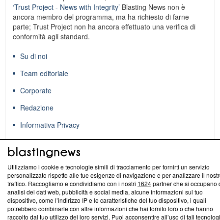
‘Trust Project - News with Integrity’
Blasting News non è
ancora membro del programma, ma ha richiesto di farne
parte; Trust Project non ha ancora effettuato una verifica di
conformità agli standard.
Su di noi
Team editoriale
Corporate
Redazione
Informativa Privacy
Cookie Policy
Blasting SA, IDI CHE-247.845.224, Via Carlo Frasca, 3 - 6900
Utilizziamo i cookie e tecnologie simili di tracciamento per fornirti un servizio
Lugano (Svizzera) Tel:
+39 0690258937
personalizzato rispetto alle tue esigenze di navigazione e per analizzare il nost
traffico. Raccogliamo e condividiamo con i nostri
1624
partner che si occupano 
© 2026 Blasting News
analisi dei dati web, pubblicità e social media, alcune informazioni sul tuo
dispositivo, come l’indirizzo IP e le caratteristiche del tuo dispositivo, i quali
potrebbero combinarle con altre informazioni che hai fornito loro o che hanno
raccolto dal tuo utilizzo dei loro servizi. Puoi acconsentire all’uso di tali tecnolog