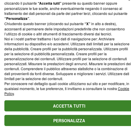
cliccando il pulsante
“Accetta tutti”
presente su questo banner oppure
personalizzare le tue scelte, anche eventualmente negando il consenso al
trattamento dei dati personali da parte dei partner terzi, cliccando sul pulsante
“Personalizza”
.
Chiudendo questo banner (cliccando sul pulsante
“X”
in alto a destra),
acconsenti al permanere delle impostazioni predefinite che non consentono
l’utilizzo di cookie o altri strumenti di tracciamento diversi dai tecnici.
Noi e i nostri partner trattiamo i tuoi dati di navigazione per: Archiviare
informazioni su dispositivo e/o accedervi. Utilizzare dati limitati per la selezione
della pubblicità. Creare profili per la pubblicità personalizzata. Utilizzare profili
per la selezione di pubblicità personalizzata. Creare profili per la
personalizzazione dei contenuti. Utilizzare profili per la selezione di contenuti
personalizzati. Misurare le prestazioni degli annunci. Misurare le prestazioni dei
contenuti. Comprendere il pubblico attraverso statistiche o la combinazione di
dati provenienti da fonti diverse. Sviluppare e migliorare i servizi. Utilizzare dati
limitati per la selezione dei contenuti.
Per conoscere nel dettaglio quali cookie utilizziamo sul sito e per modificare, in
qualsiasi momento, le tue preferenze, ti invitiamo a consultare la nostra
Cookie
Policy
.
ACCETTA TUTTI
PERSONALIZZA