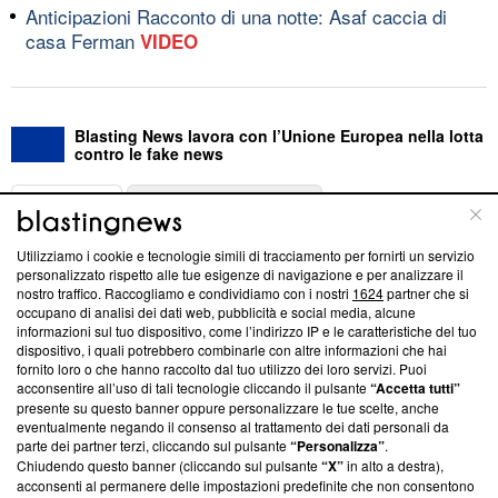
Anticipazioni Racconto di una notte: Asaf caccia di
casa Ferman
VIDEO
Blasting News lavora con l’Unione Europea nella lotta
contro le fake news
ABOUT
LINEA EDITORIALE
Utilizziamo i cookie e tecnologie simili di tracciamento per fornirti un servizio
Questa sezione offre informazioni trasparenti su Blasting
personalizzato rispetto alle tue esigenze di navigazione e per analizzare il
nostro traffico. Raccogliamo e condividiamo con i nostri
1624
partner che si
News, sui nostri processi editoriali e su come ci impegniamo a
occupano di analisi dei dati web, pubblicità e social media, alcune
creare news di qualità. Inoltre, afferma la nostra aderenza a
informazioni sul tuo dispositivo, come l’indirizzo IP e le caratteristiche del tuo
‘Trust Project - News with Integrity’
Blasting News non è
dispositivo, i quali potrebbero combinarle con altre informazioni che hai
ancora membro del programma, ma ha richiesto di farne
fornito loro o che hanno raccolto dal tuo utilizzo dei loro servizi. Puoi
parte; Trust Project non ha ancora effettuato una verifica di
acconsentire all’uso di tali tecnologie cliccando il pulsante
“Accetta tutti”
conformità agli standard.
presente su questo banner oppure personalizzare le tue scelte, anche
eventualmente negando il consenso al trattamento dei dati personali da
parte dei partner terzi, cliccando sul pulsante
“Personalizza”
.
Su di noi
Chiudendo questo banner (cliccando sul pulsante
“X”
in alto a destra),
acconsenti al permanere delle impostazioni predefinite che non consentono
Team editoriale