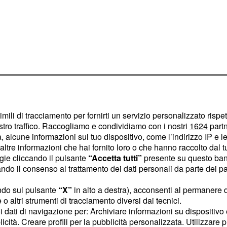
imili di tracciamento per fornirti un servizio personalizzato rispe
stro traffico. Raccogliamo e condividiamo con i nostri
1624
partn
 alcune informazioni sul tuo dispositivo, come l’indirizzo IP e le 
ltre informazioni che hai fornito loro o che hanno raccolto dal tuo
olti negli ultimi giorni, i
ogie cliccando il pulsante
“Accetta tutti”
presente su questo ban
. Cosa
higia di 24 mesi
o il consenso al trattamento dei dati personali da parte dei par
all'esecutivo visto che, è
ndo sul pulsante
“X”
in alto a destra), acconsenti al permanere 
di
a favore di
12 mesi
o altri strumenti di tracciamento diversi dai tecnici.
oro vita lavorativa hanno
uoi dati di navigazione per: Archiviare informazioni su dispositivo 
licità. Creare profili per la pubblicità personalizzata. Utilizzare p
icose e gravose. Lo