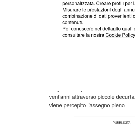
personalizzata. Creare profili per 
scopo, infatti, sarebbe quello di non
Misurare le prestazioni degli annun
che hanno alle spalle carriere disc
combinazione di dati provenienti da 
contenuti.
particolare gli appartenenti al
compa
Per conoscere nel dettaglio quali c
consultare la nostra
Cookie Policy
Da chiarire l'Ape di 
Ancora da chiarire è l'
Ape di merca
che consentirebbe a migliaia di lavor
l'uscita a partire dai
63 anni di età 
accompagnati da 20 anni di contribut
erogando un prestito con l'aiuto dell
vent'anni attraverso piccole decurt
viene percepito l'assegno pieno.