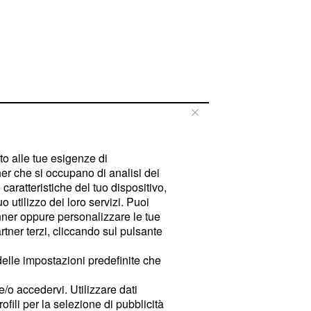
tto alle tue esigenze di
er che si occupano di analisi dei
caratteristiche del tuo dispositivo,
 utilizzo dei loro servizi. Puoi
ner oppure personalizzare le tue
tner terzi, cliccando sul pulsante
delle impostazioni predefinite che
e/o accedervi. Utilizzare dati
rofili per la selezione di pubblicità