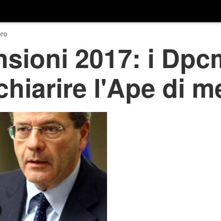
ro
sioni 2017: i Dpcm
chiarire l'Ape di m