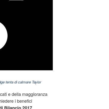
dge tenta di calmare Taylor
cati e della maggioranza
hiedere i benefici
.
i Bilancio 2017