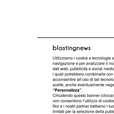
Utilizziamo i cookie e tecnologie s
navigazione e per analizzare il no
dati web, pubblicità e social media,
i quali potrebbero combinarle con a
A margine dei confronti che si sono sv
acconsentire all’uso di tali tecnol
sindacati hanno proposto una
franc
scelte, anche eventualmente negand
“Personalizza”
.
che è stata accettata solo in parte d
Chiudendo questo banner (clicca
disposto ad inserire una franchigia 
non consentono l’utilizzo di cookie 
quei lavoratori che nell'arco della l
Noi e i nostri partner trattiamo i t
limitati per la selezione della pubb
svolto mansioni particolarmente fat