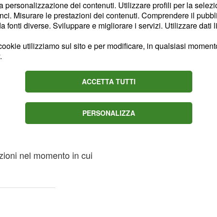
la personalizzazione dei contenuti. Utilizzare profili per la selez
 escludere i lavoratori
ci. Misurare le prestazioni dei contenuti. Comprendere il pubblic
ontinue ed in modo
fonti diverse. Sviluppare e migliorare i servizi. Utilizzare dati l
rto edile.
ookie utilizziamo sul sito e per modificare, in qualsiasi momento,
.
mercato
ACCETTA TUTTI
ovvero, la misura
to,
atori di anticipare
anagrafica
PERSONALIZZA
i effettivamente versati
e banche da restituire in
azioni nel momento in cui