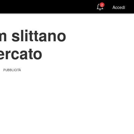
2
Accedi
 slittano
ercato