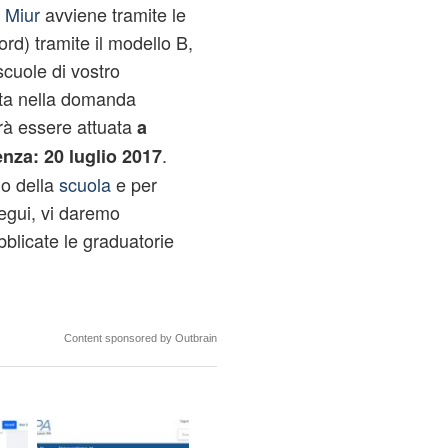
l
Miur
avviene tramite le
d) tramite il modello B,
scuole di vostro
elta nella domanda
trà essere attuata
a
.
enza: 20 luglio 2017
do della
scuola
e per
segui, vi daremo
blicate le graduatorie
Content sponsored by Outbrain