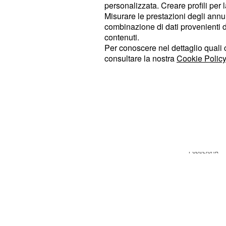
personalizzata. Creare profili per 
aggiornamento/inserimento. Tra
i p
Misurare le prestazioni degli annun
troviamo l'aver present
esclusione
combinazione di dati provenienti da 
termine ultimo del 24 giugno, il non
contenuti.
Per conoscere nel dettaglio quali c
domanda nei modelli rilasciati dal Mi
consultare la nostra
Cookie Policy
2017/20 e l'essere l'aspirante
privo 
Inoltre, s
generali di ammissione.
l'aver presentato domanda in più isti
inserito dichiarazioni non corrispond
dichiarato nuovamente o riprodotto ti