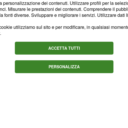
la personalizzazione dei contenuti. Utilizzare profili per la selez
rimi motivi di
ci. Misurare le prestazioni dei contenuti. Comprendere il pubblic
ato domanda dopo il
fonti diverse. Sviluppare e migliorare i servizi. Utilizzare dati l
 aver presentato la
ookie utilizziamo sul sito e per modificare, in qualsiasi momento,
nistero per il triennio
.
di uno dei requisiti
ono motivi di esclusione
ACCETTA TUTTI
tuzioni scolastiche, aver
enti a verità, aver
PERSONALIZZA
toli già presentati.