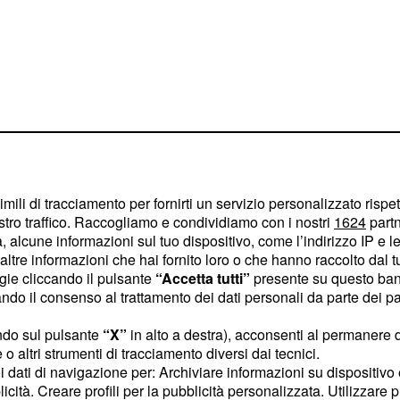
uò essere esclusi dalla
ettaglio maggiori
imili di tracciamento per fornirti un servizio personalizzato rispe
stro traffico. Raccogliamo e condividiamo con i nostri
1624
partn
 alcune informazioni sul tuo dispositivo, come l’indirizzo IP e le 
ltre informazioni che hai fornito loro o che hanno raccolto dal tuo
duatorie
ogie cliccando il pulsante
“Accetta tutti”
presente su questo ban
o il consenso al trattamento dei dati personali da parte dei par
ndo sul pulsante
“X”
in alto a destra), acconsenti al permanere 
arà analizzata dalle
o altri strumenti di tracciamento diversi dai tecnici.
pitare che alcune
uoi dati di navigazione per: Archiviare informazioni su dispositivo 
 tutta la procedura di
licità. Creare profili per la pubblicità personalizzata. Utilizzare p