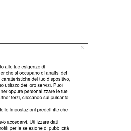
tto alle tue esigenze di
er che si occupano di analisi dei
caratteristiche del tuo dispositivo,
 utilizzo dei loro servizi. Puoi
ner oppure personalizzare le tue
tner terzi, cliccando sul pulsante
delle impostazioni predefinite che
e/o accedervi. Utilizzare dati
rofili per la selezione di pubblicità