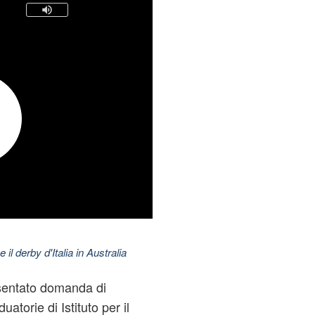
 il derby d'Italia in Australia
esentato domanda di
torie di Istituto per il