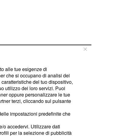
tto alle tue esigenze di
er che si occupano di analisi dei
caratteristiche del tuo dispositivo,
 utilizzo dei loro servizi. Puoi
ner oppure personalizzare le tue
tner terzi, cliccando sul pulsante
delle impostazioni predefinite che
e/o accedervi. Utilizzare dati
rofili per la selezione di pubblicità