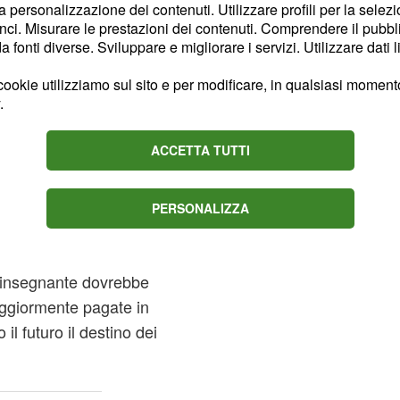
la personalizzazione dei contenuti. Utilizzare profili per la selez
irca 3000 euro
ci. Misurare le prestazioni dei contenuti. Comprendere il pubblic
fonti diverse. Sviluppare e migliorare i servizi. Utilizzare dati l
Fedeli, nella sua recente
ookie utilizziamo sul sito e per modificare, in qualsiasi momento,
rasmissione trasmessa
.
nel corso dell'intervista
ACCETTA TUTTI
gli insegnanti
” rispetto agli stipendi
o
è parlato del rinnovo del
PERSONALIZZA
egli stipendi dei docenti
Europa, osservazione cui
ll'insegnante dovrebbe
aggiormente pagate in
l futuro il destino dei