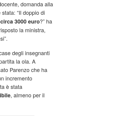
 docente, domanda alla
 stata: “Il doppio di
?” ha
circa 3000 euro
isposto la ministra,
si”.
case degli insegnanti
artita la ola. A
nsato Parenzo che ha
 un incremento
ta è stata
, almeno per il
bile