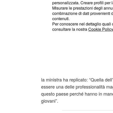
personalizzata. Creare profili per 
Fedeli: stipendio di c
Misurare le prestazioni degli annun
come negli altri paesi
combinazione di dati provenienti da 
contenuti.
Sembrava una sindacalista, Valeria 
Per conoscere nel dettaglio quali c
apparizione televisiva nella nota t
consultare la nostra
Cookie Policy
dall’emittente La7, in cui la ministra 
ha dichiarato con disinvoltura che “
dovrebbero guadagnare il doppi
attuali. Durante il suo intervento si 
contratto bloccato da circa 8 anni, d
che risultano essere i più bassi in 
la ministra ha replicato: “Quella de
essere una delle professionalità m
questo paese perché hanno in mano i
giovani”.