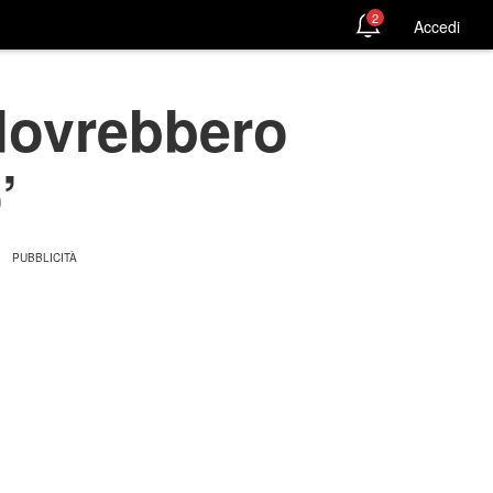
2
Accedi
 dovrebbero
’