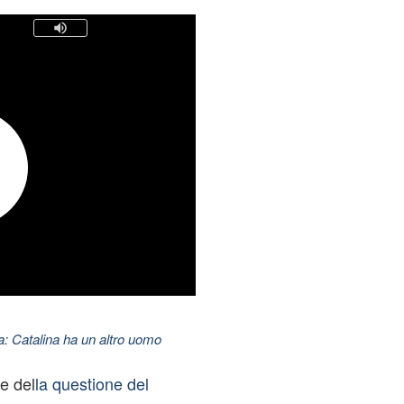
: Catalina ha un altro uomo
e del
la questione del