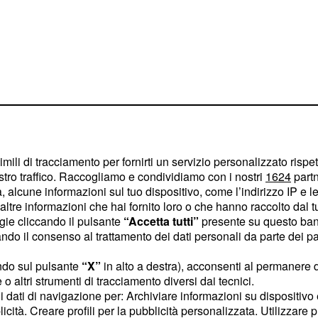
imili di tracciamento per fornirti un servizio personalizzato rispe
stro traffico. Raccogliamo e condividiamo con i nostri
1624
partn
 alcune informazioni sul tuo dispositivo, come l’indirizzo IP e le 
enza la ministra
ltre informazioni che hai fornito loro o che hanno raccolto dal tuo
Valeria
ogie cliccando il pulsante
“Accetta tutti”
presente su questo ban
ta comprensiva e ha
o il consenso al trattamento dei dati personali da parte dei par
di attuali sono del tutto
ndo sul pulsante
“X”
in alto a destra), acconsenti al permanere 
pparizione nel programma
o altri strumenti di tracciamento diversi dai tecnici.
e tira.
uoi dati di navigazione per: Archiviare informazioni su dispositivo 
licità. Creare profili per la pubblicità personalizzata. Utilizzare p