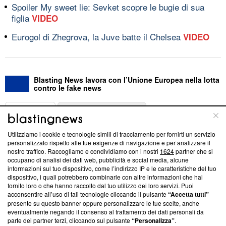
Spoiler My sweet lie: Sevket scopre le bugie di sua
figlia
VIDEO
Eurogol di Zhegrova, la Juve batte il Chelsea
VIDEO
Blasting News lavora con l’Unione Europea nella lotta
contro le fake news
ABOUT
LINEA EDITORIALE
Utilizziamo i cookie e tecnologie simili di tracciamento per fornirti un servizio
Questa sezione offre informazioni trasparenti su Blasting
personalizzato rispetto alle tue esigenze di navigazione e per analizzare il
nostro traffico. Raccogliamo e condividiamo con i nostri
1624
partner che si
News, sui nostri processi editoriali e su come ci impegniamo a
occupano di analisi dei dati web, pubblicità e social media, alcune
creare news di qualità. Inoltre, afferma la nostra aderenza a
informazioni sul tuo dispositivo, come l’indirizzo IP e le caratteristiche del tuo
‘Trust Project - News with Integrity’
Blasting News non è
dispositivo, i quali potrebbero combinarle con altre informazioni che hai
ancora membro del programma, ma ha richiesto di farne
fornito loro o che hanno raccolto dal tuo utilizzo dei loro servizi. Puoi
parte; Trust Project non ha ancora effettuato una verifica di
acconsentire all’uso di tali tecnologie cliccando il pulsante
“Accetta tutti”
conformità agli standard.
presente su questo banner oppure personalizzare le tue scelte, anche
eventualmente negando il consenso al trattamento dei dati personali da
parte dei partner terzi, cliccando sul pulsante
“Personalizza”
.
Su di noi