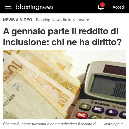
2
Accedi
NEWS & VIDEO
Blasting News Italia
>
Lavoro
A gennaio parte il reddito di
inclusione: chi ne ha diritto?
Che cos'è, come funziona e come richiedere il reddito di ... - lastampa.it