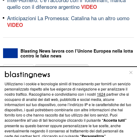
quello con il difensore argentino
VIDEO
Anticipazioni La Promessa: Catalina ha un altro uomo
VIDEO
Blasting News lavora con l’Unione Europea nella lotta
contro le fake news
ABOUT
LINEA EDITORIALE
Utilizziamo i cookie e tecnologie simili di tracciamento per fornirti un servizio
Questa sezione offre informazioni trasparenti su Blasting
personalizzato rispetto alle tue esigenze di navigazione e per analizzare il
nostro traffico. Raccogliamo e condividiamo con i nostri
1624
partner che si
News, sui nostri processi editoriali e su come ci impegniamo a
occupano di analisi dei dati web, pubblicità e social media, alcune
creare news di qualità. Inoltre, afferma la nostra aderenza a
informazioni sul tuo dispositivo, come l’indirizzo IP e le caratteristiche del tuo
‘Trust Project - News with Integrity’
Blasting News non è
dispositivo, i quali potrebbero combinarle con altre informazioni che hai
ancora membro del programma, ma ha richiesto di farne
fornito loro o che hanno raccolto dal tuo utilizzo dei loro servizi. Puoi
parte; Trust Project non ha ancora effettuato una verifica di
acconsentire all’uso di tali tecnologie cliccando il pulsante
“Accetta tutti”
conformità agli standard.
presente su questo banner oppure personalizzare le tue scelte, anche
eventualmente negando il consenso al trattamento dei dati personali da
parte dei partner terzi, cliccando sul pulsante
“Personalizza”
.