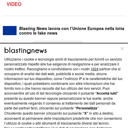
VIDEO
Blasting News lavora con l’Unione Europea nella lotta
contro le fake news
ABOUT
LINEA EDITORIALE
Utilizziamo i cookie e tecnologie simili di tracciamento per fornirti un servizio
Questa sezione offre informazioni trasparenti su Blasting
personalizzato rispetto alle tue esigenze di navigazione e per analizzare il
nostro traffico. Raccogliamo e condividiamo con i nostri
1624
partner che si
News, sui nostri processi editoriali e su come ci impegniamo a
occupano di analisi dei dati web, pubblicità e social media, alcune
creare news di qualità. Inoltre, afferma la nostra aderenza a
informazioni sul tuo dispositivo, come l’indirizzo IP e le caratteristiche del tuo
‘Trust Project - News with Integrity’
Blasting News non è
dispositivo, i quali potrebbero combinarle con altre informazioni che hai
ancora membro del programma, ma ha richiesto di farne
fornito loro o che hanno raccolto dal tuo utilizzo dei loro servizi. Puoi
parte; Trust Project non ha ancora effettuato una verifica di
acconsentire all’uso di tali tecnologie cliccando il pulsante
“Accetta tutti”
conformità agli standard.
presente su questo banner oppure personalizzare le tue scelte, anche
eventualmente negando il consenso al trattamento dei dati personali da
parte dei partner terzi, cliccando sul pulsante
“Personalizza”
.
Su di noi
Chiudendo questo banner (cliccando sul pulsante
“X”
in alto a destra),
acconsenti al permanere delle impostazioni predefinite che non consentono
Team editoriale
l’utilizzo di cookie o altri strumenti di tracciamento diversi dai tecnici.
Noi e i nostri partner trattiamo i tuoi dati di navigazione per: Archiviare