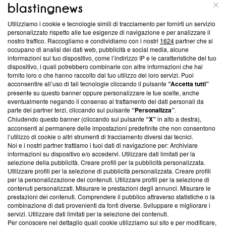
ABOUT
LINEA EDITORIALE
Utilizziamo i cookie e tecnologie simili di tracciamento per fornirti un servizio
Questa sezione offre informazioni trasparenti su Blasting
personalizzato rispetto alle tue esigenze di navigazione e per analizzare il
nostro traffico. Raccogliamo e condividiamo con i nostri
1624
partner che si
News, sui nostri processi editoriali e su come ci impegniamo a
occupano di analisi dei dati web, pubblicità e social media, alcune
creare news di qualità. Inoltre, afferma la nostra aderenza a
informazioni sul tuo dispositivo, come l’indirizzo IP e le caratteristiche del tuo
‘Trust Project - News with Integrity’
Blasting News non è
dispositivo, i quali potrebbero combinarle con altre informazioni che hai
ancora membro del programma, ma ha richiesto di farne
fornito loro o che hanno raccolto dal tuo utilizzo dei loro servizi. Puoi
parte; Trust Project non ha ancora effettuato una verifica di
acconsentire all’uso di tali tecnologie cliccando il pulsante
“Accetta tutti”
conformità agli standard.
presente su questo banner oppure personalizzare le tue scelte, anche
eventualmente negando il consenso al trattamento dei dati personali da
parte dei partner terzi, cliccando sul pulsante
“Personalizza”
.
Su di noi
Chiudendo questo banner (cliccando sul pulsante
“X”
in alto a destra),
acconsenti al permanere delle impostazioni predefinite che non consentono
Team editoriale
l’utilizzo di cookie o altri strumenti di tracciamento diversi dai tecnici.
Noi e i nostri partner trattiamo i tuoi dati di navigazione per: Archiviare
Corporate
informazioni su dispositivo e/o accedervi. Utilizzare dati limitati per la
selezione della pubblicità. Creare profili per la pubblicità personalizzata.
Redazione
Utilizzare profili per la selezione di pubblicità personalizzata. Creare profili
per la personalizzazione dei contenuti. Utilizzare profili per la selezione di
Informativa Privacy
contenuti personalizzati. Misurare le prestazioni degli annunci. Misurare le
prestazioni dei contenuti. Comprendere il pubblico attraverso statistiche o la
Cookie Policy
combinazione di dati provenienti da fonti diverse. Sviluppare e migliorare i
servizi. Utilizzare dati limitati per la selezione dei contenuti.
Blasting SA, IDI CHE-247.845.224, Via Carlo Frasca, 3 - 6900
Per conoscere nel dettaglio quali cookie utilizziamo sul sito e per modificare,