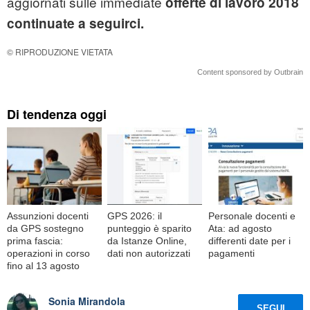
aggiornati sulle immediate
offerte
di lavoro 2018
continuate a seguirci.
© RIPRODUZIONE VIETATA
Content sponsored by Outbrain
Di tendenza oggi
Assunzioni docenti
GPS 2026: il
Personale docenti e
da GPS sostegno
punteggio è sparito
Ata: ad agosto
prima fascia:
da Istanze Online,
differenti date per i
operazioni in corso
dati non autorizzati
pagamenti
fino al 13 agosto
Sonia Mirandola
SEGUI