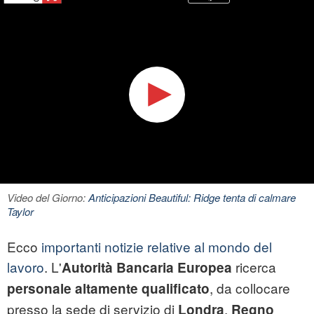
Video del Giorno:
Anticipazioni Beautiful: Ridge tenta di calmare
Taylor
Ecco
importanti notizie relative al mondo del
lavoro
. L'
ricerca
Autorità Bancaria Europea
, da collocare
personale
altamente
qualificato
presso la sede di servizio di
,
Londra
Regno