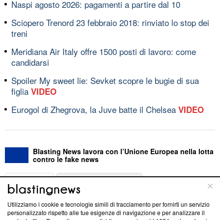
Naspi agosto 2026: pagamenti a partire dal 10
Sciopero Trenord 23 febbraio 2018: rinviato lo stop dei
treni
Meridiana Air Italy offre 1500 posti di lavoro: come
candidarsi
Spoiler My sweet lie: Sevket scopre le bugie di sua
figlia
VIDEO
Eurogol di Zhegrova, la Juve batte il Chelsea
VIDEO
Blasting News lavora con l’Unione Europea nella lotta
contro le fake news
ABOUT
LINEA EDITORIALE
Utilizziamo i cookie e tecnologie simili di tracciamento per fornirti un servizio
Questa sezione offre informazioni trasparenti su Blasting
personalizzato rispetto alle tue esigenze di navigazione e per analizzare il