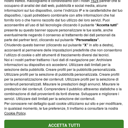
nostro traffico. Raccogliamo e condividiamo con i nostri
1624
partner che si
News, sui nostri processi editoriali e su come ci impegniamo a
occupano di analisi dei dati web, pubblicità e social media, alcune
creare news di qualità. Inoltre, afferma la nostra aderenza a
informazioni sul tuo dispositivo, come l’indirizzo IP e le caratteristiche del tuo
‘Trust Project - News with Integrity’
Blasting News non è
dispositivo, i quali potrebbero combinarle con altre informazioni che hai
ancora membro del programma, ma ha richiesto di farne
fornito loro o che hanno raccolto dal tuo utilizzo dei loro servizi. Puoi
parte; Trust Project non ha ancora effettuato una verifica di
acconsentire all’uso di tali tecnologie cliccando il pulsante
“Accetta tutti”
conformità agli standard.
presente su questo banner oppure personalizzare le tue scelte, anche
eventualmente negando il consenso al trattamento dei dati personali da
parte dei partner terzi, cliccando sul pulsante
“Personalizza”
.
Su di noi
Chiudendo questo banner (cliccando sul pulsante
“X”
in alto a destra),
acconsenti al permanere delle impostazioni predefinite che non consentono
Team editoriale
l’utilizzo di cookie o altri strumenti di tracciamento diversi dai tecnici.
Noi e i nostri partner trattiamo i tuoi dati di navigazione per: Archiviare
Corporate
informazioni su dispositivo e/o accedervi. Utilizzare dati limitati per la
selezione della pubblicità. Creare profili per la pubblicità personalizzata.
Redazione
Utilizzare profili per la selezione di pubblicità personalizzata. Creare profili
per la personalizzazione dei contenuti. Utilizzare profili per la selezione di
Informativa Privacy
contenuti personalizzati. Misurare le prestazioni degli annunci. Misurare le
prestazioni dei contenuti. Comprendere il pubblico attraverso statistiche o la
Cookie Policy
combinazione di dati provenienti da fonti diverse. Sviluppare e migliorare i
servizi. Utilizzare dati limitati per la selezione dei contenuti.
Blasting SA, IDI CHE-247.845.224, Via Carlo Frasca, 3 - 6900
Per conoscere nel dettaglio quali cookie utilizziamo sul sito e per modificare,
Lugano (Svizzera) Tel:
+39 0690258937
in qualsiasi momento, le tue preferenze, ti invitiamo a consultare la nostra
Cookie Policy
.
© 2026 Blasting News
ACCETTA TUTTI