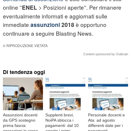
online ''
> Posizioni aperte''. Per rimanere
ENEL
eventualmente informati e aggiornati sulle
immediate
è opportuno
assunzioni
2018
continuare a seguire Blasting News.
© RIPRODUZIONE VIETATA
Content sponsored by Outbrain
Di tendenza oggi
Assunzioni docenti
Supplenti brevi,
Personale docenti e
da GPS sostegno
NoiPA sblocca i
Ata: ad agosto
prima fascia:
pagamenti: dal 10
differenti date per i
operazioni in corso
agosto i primi
pagamenti