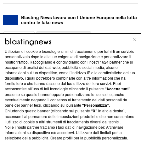
Blasting News lavora con l’Unione Europea nella lotta
contro le fake news
ABOUT
LINEA EDITORIALE
Utilizziamo i cookie e tecnologie simili di tracciamento per fornirti un servizio
Questa sezione offre informazioni trasparenti su Blasting
personalizzato rispetto alle tue esigenze di navigazione e per analizzare il
nostro traffico. Raccogliamo e condividiamo con i nostri
1624
partner che si
News, sui nostri processi editoriali e su come ci impegniamo a
occupano di analisi dei dati web, pubblicità e social media, alcune
creare news di qualità. Inoltre, afferma la nostra aderenza a
informazioni sul tuo dispositivo, come l’indirizzo IP e le caratteristiche del tuo
‘Trust Project - News with Integrity’
Blasting News non è
dispositivo, i quali potrebbero combinarle con altre informazioni che hai
ancora membro del programma, ma ha richiesto di farne
fornito loro o che hanno raccolto dal tuo utilizzo dei loro servizi. Puoi
parte; Trust Project non ha ancora effettuato una verifica di
acconsentire all’uso di tali tecnologie cliccando il pulsante
“Accetta tutti”
conformità agli standard.
presente su questo banner oppure personalizzare le tue scelte, anche
eventualmente negando il consenso al trattamento dei dati personali da
parte dei partner terzi, cliccando sul pulsante
“Personalizza”
.
Su di noi
Chiudendo questo banner (cliccando sul pulsante
“X”
in alto a destra),
acconsenti al permanere delle impostazioni predefinite che non consentono
Team editoriale
l’utilizzo di cookie o altri strumenti di tracciamento diversi dai tecnici.
Noi e i nostri partner trattiamo i tuoi dati di navigazione per: Archiviare
Corporate
informazioni su dispositivo e/o accedervi. Utilizzare dati limitati per la
selezione della pubblicità. Creare profili per la pubblicità personalizzata.
Redazione