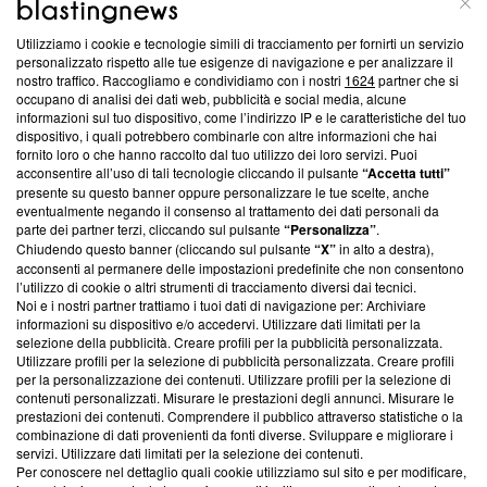
Utilizziamo i cookie e tecnologie simili di tracciamento per fornirti un servizio
Questa sezione offre informazioni trasparenti su Blasting
personalizzato rispetto alle tue esigenze di navigazione e per analizzare il
nostro traffico. Raccogliamo e condividiamo con i nostri
1624
partner che si
News, sui nostri processi editoriali e su come ci impegniamo a
occupano di analisi dei dati web, pubblicità e social media, alcune
creare news di qualità. Inoltre, afferma la nostra aderenza a
informazioni sul tuo dispositivo, come l’indirizzo IP e le caratteristiche del tuo
‘Trust Project - News with Integrity’
Blasting News non è
dispositivo, i quali potrebbero combinarle con altre informazioni che hai
ancora membro del programma, ma ha richiesto di farne
fornito loro o che hanno raccolto dal tuo utilizzo dei loro servizi. Puoi
parte; Trust Project non ha ancora effettuato una verifica di
acconsentire all’uso di tali tecnologie cliccando il pulsante
“Accetta tutti”
conformità agli standard.
presente su questo banner oppure personalizzare le tue scelte, anche
eventualmente negando il consenso al trattamento dei dati personali da
parte dei partner terzi, cliccando sul pulsante
“Personalizza”
.
Su di noi
Chiudendo questo banner (cliccando sul pulsante
“X”
in alto a destra),
acconsenti al permanere delle impostazioni predefinite che non consentono
Team editoriale
l’utilizzo di cookie o altri strumenti di tracciamento diversi dai tecnici.
Noi e i nostri partner trattiamo i tuoi dati di navigazione per: Archiviare
Corporate
informazioni su dispositivo e/o accedervi. Utilizzare dati limitati per la
selezione della pubblicità. Creare profili per la pubblicità personalizzata.
Redazione
Utilizzare profili per la selezione di pubblicità personalizzata. Creare profili
per la personalizzazione dei contenuti. Utilizzare profili per la selezione di
Informativa Privacy
contenuti personalizzati. Misurare le prestazioni degli annunci. Misurare le
prestazioni dei contenuti. Comprendere il pubblico attraverso statistiche o la
Cookie Policy
combinazione di dati provenienti da fonti diverse. Sviluppare e migliorare i
servizi. Utilizzare dati limitati per la selezione dei contenuti.
Blasting SA, IDI CHE-247.845.224, Via Carlo Frasca, 3 - 6900
Per conoscere nel dettaglio quali cookie utilizziamo sul sito e per modificare,
Lugano (Svizzera) Tel:
+39 0690258937