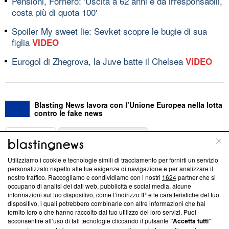
Pensioni, Fornero: 'Uscita a 62 anni è da irresponsabili,
costa più di quota 100'
Spoiler My sweet lie: Sevket scopre le bugie di sua
figlia
VIDEO
Eurogol di Zhegrova, la Juve batte il Chelsea
VIDEO
Blasting News lavora con l’Unione Europea nella lotta
contro le fake news
ABOUT
LINEA EDITORIALE
Utilizziamo i cookie e tecnologie simili di tracciamento per fornirti un servizio
Questa sezione offre informazioni trasparenti su Blasting
personalizzato rispetto alle tue esigenze di navigazione e per analizzare il
nostro traffico. Raccogliamo e condividiamo con i nostri
1624
partner che si
News, sui nostri processi editoriali e su come ci impegniamo a
occupano di analisi dei dati web, pubblicità e social media, alcune
creare news di qualità. Inoltre, afferma la nostra aderenza a
informazioni sul tuo dispositivo, come l’indirizzo IP e le caratteristiche del tuo
‘Trust Project - News with Integrity’
Blasting News non è
dispositivo, i quali potrebbero combinarle con altre informazioni che hai
ancora membro del programma, ma ha richiesto di farne
fornito loro o che hanno raccolto dal tuo utilizzo dei loro servizi. Puoi
parte; Trust Project non ha ancora effettuato una verifica di
acconsentire all’uso di tali tecnologie cliccando il pulsante
“Accetta tutti”