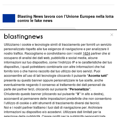
Blasting News lavora con l’Unione Europea nella lotta
contro le fake news
ABOUT
LINEA EDITORIALE
Utilizziamo i cookie e tecnologie simili di tracciamento per fornirti un servizio
Questa sezione offre informazioni trasparenti su Blasting
personalizzato rispetto alle tue esigenze di navigazione e per analizzare il
nostro traffico. Raccogliamo e condividiamo con i nostri
1624
partner che si
News, sui nostri processi editoriali e su come ci impegniamo a
occupano di analisi dei dati web, pubblicità e social media, alcune
creare news di qualità. Inoltre, afferma la nostra aderenza a
informazioni sul tuo dispositivo, come l’indirizzo IP e le caratteristiche del tuo
‘Trust Project - News with Integrity’
Blasting News non è
dispositivo, i quali potrebbero combinarle con altre informazioni che hai
ancora membro del programma, ma ha richiesto di farne
fornito loro o che hanno raccolto dal tuo utilizzo dei loro servizi. Puoi
parte; Trust Project non ha ancora effettuato una verifica di
acconsentire all’uso di tali tecnologie cliccando il pulsante
“Accetta tutti”
conformità agli standard.
presente su questo banner oppure personalizzare le tue scelte, anche
eventualmente negando il consenso al trattamento dei dati personali da
parte dei partner terzi, cliccando sul pulsante
“Personalizza”
.
Su di noi
Chiudendo questo banner (cliccando sul pulsante
“X”
in alto a destra),
acconsenti al permanere delle impostazioni predefinite che non consentono
Team editoriale
l’utilizzo di cookie o altri strumenti di tracciamento diversi dai tecnici.
Noi e i nostri partner trattiamo i tuoi dati di navigazione per: Archiviare
Corporate
informazioni su dispositivo e/o accedervi. Utilizzare dati limitati per la
selezione della pubblicità. Creare profili per la pubblicità personalizzata.