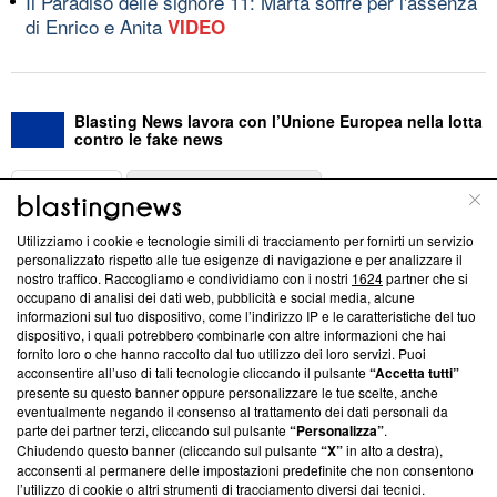
Il Paradiso delle signore 11: Marta soffre per l'assenza
di Enrico e Anita
VIDEO
Blasting News lavora con l’Unione Europea nella lotta
contro le fake news
ABOUT
LINEA EDITORIALE
Utilizziamo i cookie e tecnologie simili di tracciamento per fornirti un servizio
Questa sezione offre informazioni trasparenti su Blasting
personalizzato rispetto alle tue esigenze di navigazione e per analizzare il
nostro traffico. Raccogliamo e condividiamo con i nostri
1624
partner che si
News, sui nostri processi editoriali e su come ci impegniamo a
occupano di analisi dei dati web, pubblicità e social media, alcune
creare news di qualità. Inoltre, afferma la nostra aderenza a
informazioni sul tuo dispositivo, come l’indirizzo IP e le caratteristiche del tuo
‘Trust Project - News with Integrity’
Blasting News non è
dispositivo, i quali potrebbero combinarle con altre informazioni che hai
ancora membro del programma, ma ha richiesto di farne
fornito loro o che hanno raccolto dal tuo utilizzo dei loro servizi. Puoi
parte; Trust Project non ha ancora effettuato una verifica di
acconsentire all’uso di tali tecnologie cliccando il pulsante
“Accetta tutti”
conformità agli standard.
presente su questo banner oppure personalizzare le tue scelte, anche
eventualmente negando il consenso al trattamento dei dati personali da
parte dei partner terzi, cliccando sul pulsante
“Personalizza”
.
Su di noi
Chiudendo questo banner (cliccando sul pulsante
“X”
in alto a destra),
acconsenti al permanere delle impostazioni predefinite che non consentono
Team editoriale
l’utilizzo di cookie o altri strumenti di tracciamento diversi dai tecnici.