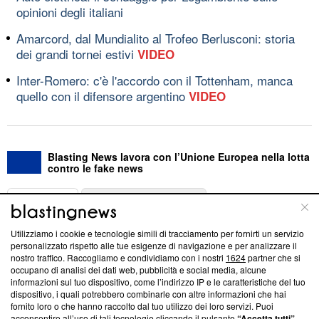
opinioni degli italiani
Amarcord, dal Mundialito al Trofeo Berlusconi: storia
dei grandi tornei estivi
VIDEO
Inter-Romero: c'è l'accordo con il Tottenham, manca
quello con il difensore argentino
VIDEO
Blasting News lavora con l’Unione Europea nella lotta
contro le fake news
ABOUT
LINEA EDITORIALE
Utilizziamo i cookie e tecnologie simili di tracciamento per fornirti un servizio
Questa sezione offre informazioni trasparenti su Blasting
personalizzato rispetto alle tue esigenze di navigazione e per analizzare il
nostro traffico. Raccogliamo e condividiamo con i nostri
1624
partner che si
News, sui nostri processi editoriali e su come ci impegniamo a
occupano di analisi dei dati web, pubblicità e social media, alcune
creare news di qualità. Inoltre, afferma la nostra aderenza a
informazioni sul tuo dispositivo, come l’indirizzo IP e le caratteristiche del tuo
‘Trust Project - News with Integrity’
Blasting News non è
dispositivo, i quali potrebbero combinarle con altre informazioni che hai
ancora membro del programma, ma ha richiesto di farne
fornito loro o che hanno raccolto dal tuo utilizzo dei loro servizi. Puoi
parte; Trust Project non ha ancora effettuato una verifica di
acconsentire all’uso di tali tecnologie cliccando il pulsante
“Accetta tutti”