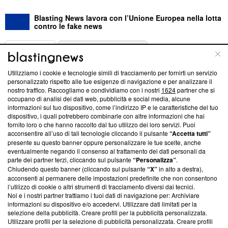
Blasting News lavora con l’Unione Europea nella lotta
contro le fake news
ABOUT
LINEA EDITORIALE
Utilizziamo i cookie e tecnologie simili di tracciamento per fornirti un servizio
Questa sezione offre informazioni trasparenti su Blasting
personalizzato rispetto alle tue esigenze di navigazione e per analizzare il
nostro traffico. Raccogliamo e condividiamo con i nostri
1624
partner che si
News, sui nostri processi editoriali e su come ci impegniamo a
occupano di analisi dei dati web, pubblicità e social media, alcune
creare news di qualità. Inoltre, afferma la nostra aderenza a
informazioni sul tuo dispositivo, come l’indirizzo IP e le caratteristiche del tuo
‘Trust Project - News with Integrity’
Blasting News non è
dispositivo, i quali potrebbero combinarle con altre informazioni che hai
ancora membro del programma, ma ha richiesto di farne
fornito loro o che hanno raccolto dal tuo utilizzo dei loro servizi. Puoi
parte; Trust Project non ha ancora effettuato una verifica di
acconsentire all’uso di tali tecnologie cliccando il pulsante
“Accetta tutti”
conformità agli standard.
presente su questo banner oppure personalizzare le tue scelte, anche
eventualmente negando il consenso al trattamento dei dati personali da
parte dei partner terzi, cliccando sul pulsante
“Personalizza”
.
Su di noi
Chiudendo questo banner (cliccando sul pulsante
“X”
in alto a destra),
acconsenti al permanere delle impostazioni predefinite che non consentono
Team editoriale
l’utilizzo di cookie o altri strumenti di tracciamento diversi dai tecnici.
Noi e i nostri partner trattiamo i tuoi dati di navigazione per: Archiviare
Corporate
informazioni su dispositivo e/o accedervi. Utilizzare dati limitati per la
selezione della pubblicità. Creare profili per la pubblicità personalizzata.
Redazione
Utilizzare profili per la selezione di pubblicità personalizzata. Creare profili