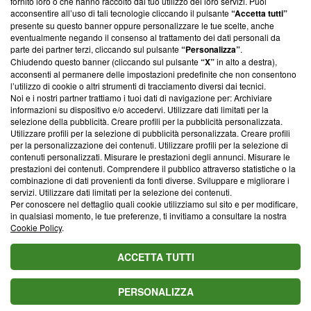
fornito loro o che hanno raccolto dal tuo utilizzo dei loro servizi. Puoi
parte; Trust Project non ha ancora effettuato una verifica di
acconsentire all’uso di tali tecnologie cliccando il pulsante
“Accetta tutti”
conformità agli standard.
presente su questo banner oppure personalizzare le tue scelte, anche
eventualmente negando il consenso al trattamento dei dati personali da
parte dei partner terzi, cliccando sul pulsante
“Personalizza”
.
Su di noi
Chiudendo questo banner (cliccando sul pulsante
“X”
in alto a destra),
acconsenti al permanere delle impostazioni predefinite che non consentono
Team editoriale
l’utilizzo di cookie o altri strumenti di tracciamento diversi dai tecnici.
Noi e i nostri partner trattiamo i tuoi dati di navigazione per: Archiviare
Corporate
informazioni su dispositivo e/o accedervi. Utilizzare dati limitati per la
selezione della pubblicità. Creare profili per la pubblicità personalizzata.
Redazione
Utilizzare profili per la selezione di pubblicità personalizzata. Creare profili
per la personalizzazione dei contenuti. Utilizzare profili per la selezione di
Informativa Privacy
contenuti personalizzati. Misurare le prestazioni degli annunci. Misurare le
prestazioni dei contenuti. Comprendere il pubblico attraverso statistiche o la
Cookie Policy
combinazione di dati provenienti da fonti diverse. Sviluppare e migliorare i
servizi. Utilizzare dati limitati per la selezione dei contenuti.
Blasting SA, IDI CHE-247.845.224, Via Carlo Frasca, 3 - 6900
Per conoscere nel dettaglio quali cookie utilizziamo sul sito e per modificare,
Lugano (Svizzera) Tel:
+39 0690258937
in qualsiasi momento, le tue preferenze, ti invitiamo a consultare la nostra
Cookie Policy
.
© 2026 Blasting News
ACCETTA TUTTI
PERSONALIZZA