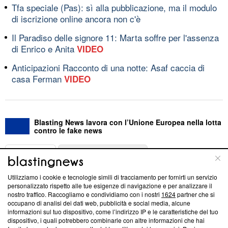
Tfa speciale (Pas): sì alla pubblicazione, ma il modulo
di iscrizione online ancora non c'è
Il Paradiso delle signore 11: Marta soffre per l'assenza
di Enrico e Anita
VIDEO
Anticipazioni Racconto di una notte: Asaf caccia di
casa Ferman
VIDEO
Blasting News lavora con l’Unione Europea nella lotta
contro le fake news
ABOUT
LINEA EDITORIALE
Utilizziamo i cookie e tecnologie simili di tracciamento per fornirti un servizio
Questa sezione offre informazioni trasparenti su Blasting
personalizzato rispetto alle tue esigenze di navigazione e per analizzare il
nostro traffico. Raccogliamo e condividiamo con i nostri
1624
partner che si
News, sui nostri processi editoriali e su come ci impegniamo a
occupano di analisi dei dati web, pubblicità e social media, alcune
creare news di qualità. Inoltre, afferma la nostra aderenza a
informazioni sul tuo dispositivo, come l’indirizzo IP e le caratteristiche del tuo
‘Trust Project - News with Integrity’
Blasting News non è
dispositivo, i quali potrebbero combinarle con altre informazioni che hai
ancora membro del programma, ma ha richiesto di farne