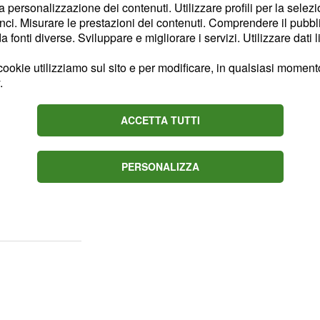
la personalizzazione dei contenuti. Utilizzare profili per la selez
ci. Misurare le prestazioni dei contenuti. Comprendere il pubblic
fonti diverse. Sviluppare e migliorare i servizi. Utilizzare dati l
ti il requisito per poter
ookie utilizziamo sul sito e per modificare, in qualsiasi momento,
e, nonostante le proteste
.
guardia, nessuno ha fatto
istero del Lavoro e delle
ACCETTA TUTTI
l scritte agli utenti del
evole Gnecchi ha sempre
PERSONALIZZA
 salvaguardia dicendo che
S si sarebbero attivati i