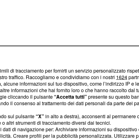
imili di tracciamento per fornirti un servizio personalizzato rispe
 n. 124
e cioè
:
stro traffico. Raccogliamo e condividiamo con i nostri
1624
partn
 alcune informazioni sul tuo dispositivo, come l’indirizzo IP e le 
i dell'articolo 42, comma
ltre informazioni che hai fornito loro o che hanno raccolto dal tuo
ai sensi
ri di permessi
ogie cliccando il pulsante
“Accetta tutti”
presente su questo ban
o il consenso al trattamento dei dati personali da parte dei par
nel corso
egge 104/1992
ndo sul pulsante
“X”
in alto a destra), acconsenti al permanere 
o altri strumenti di tracciamento diversi dai tecnici.
31.12.2013
i requisiti
uoi dati di navigazione per: Archiviare informazioni su dispositivo 
licità. Creare profili per la pubblicità personalizzata. Utilizzare p
edere al trattamento