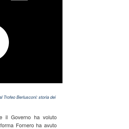
l Trofeo Berlusconi: storia dei
die il Governo ha voluto
a riforma Fornero ha avuto