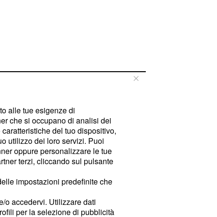
tto alle tue esigenze di
er che si occupano di analisi dei
caratteristiche del tuo dispositivo,
 utilizzo dei loro servizi. Puoi
ner oppure personalizzare le tue
tner terzi, cliccando sul pulsante
delle impostazioni predefinite che
e/o accedervi. Utilizzare dati
rofili per la selezione di pubblicità