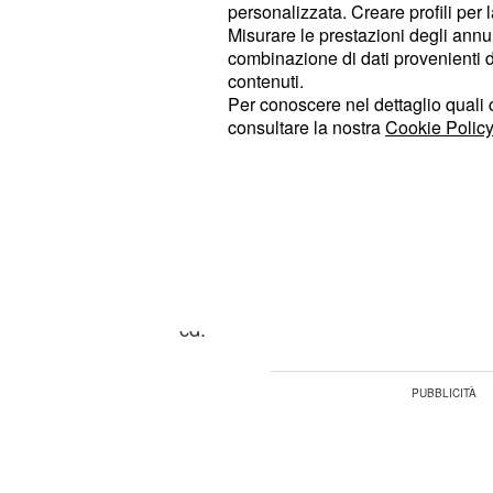
personalizzata. Creare profili per 
pensionistico
Misurare le prestazioni degli annun
combinazione di dati provenienti da 
Infatti non tutti i lavoratori aven
contenuti.
Per conoscere nel dettaglio quali c
accedere, sono stati salvaguardati 
consultare la nostra
Cookie Policy
di chi è rimasto fuori dalla salva
nulla, né INPS né tanto meno il Min
Politiche Sociali. Con diverse emai
forum di "pensioni oggi", l'Onor
rassicurato gli esclusi della quarta
non appena saputo il numero da INP
cd.