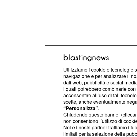
Utilizziamo i cookie e tecnologie s
11 bis della legge del 28.10.2013,
navigazione e per analizzare il no
dati web, pubblicità e social media,
ai sens
chi risultava in congedo
i quali potrebbero combinarle con a
5, del Dlgs 151/2001
o fruito
acconsentire all’uso di tali tecnol
scelte, anche eventualmente negand
dell'articolo 33, comma 3, della
l
“Personalizza”
.
del 2011
Chiudendo questo banner (clicca
non consentono l’utilizzo di cookie 
chi vantava
alla data del
Noi e i nostri partner trattiamo i t
limitati per la selezione della pubb
contributivi utili ad acc