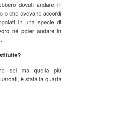
ebbero dovuti andare in
ero o che avevano accordi
ppolati in una specie di
avoro né poter andare in
i
.
tituite?
ono sei ma quella più
uardati, è stata la quarta