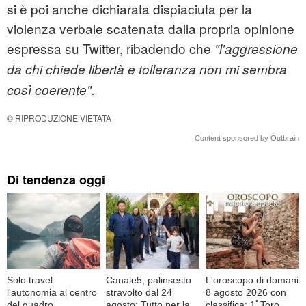
si è poi anche dichiarata dispiaciuta per la
violenza verbale scatenata dalla propria opinione
espressa su Twitter, ribadendo che
"l'aggressione
da chi chiede libertà e tolleranza non mi sembra
così coerente".
© RIPRODUZIONE VIETATA
Content sponsored by Outbrain
Di tendenza oggi
Solo travel:
Canale5, palinsesto
L'oroscopo di domani
l'autonomia al centro
stravolto dal 24
8 agosto 2026 con
del quadro
agosto: Tutto per la
classifica: 1ﾟToro,