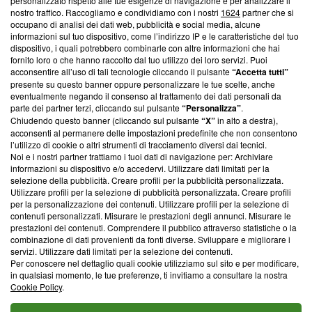
Questa sezione offre informazioni trasparenti su Blasting
personalizzato rispetto alle tue esigenze di navigazione e per analizzare il
nostro traffico. Raccogliamo e condividiamo con i nostri
1624
partner che si
News, sui nostri processi editoriali e su come ci impegniamo a
occupano di analisi dei dati web, pubblicità e social media, alcune
creare news di qualità. Inoltre, afferma la nostra aderenza a
informazioni sul tuo dispositivo, come l’indirizzo IP e le caratteristiche del tuo
‘Trust Project - News with Integrity’
Blasting News non è
dispositivo, i quali potrebbero combinarle con altre informazioni che hai
ancora membro del programma, ma ha richiesto di farne
fornito loro o che hanno raccolto dal tuo utilizzo dei loro servizi. Puoi
parte; Trust Project non ha ancora effettuato una verifica di
acconsentire all’uso di tali tecnologie cliccando il pulsante
“Accetta tutti”
conformità agli standard.
presente su questo banner oppure personalizzare le tue scelte, anche
eventualmente negando il consenso al trattamento dei dati personali da
parte dei partner terzi, cliccando sul pulsante
“Personalizza”
.
Su di noi
Chiudendo questo banner (cliccando sul pulsante
“X”
in alto a destra),
acconsenti al permanere delle impostazioni predefinite che non consentono
Team editoriale
l’utilizzo di cookie o altri strumenti di tracciamento diversi dai tecnici.
Noi e i nostri partner trattiamo i tuoi dati di navigazione per: Archiviare
Corporate
informazioni su dispositivo e/o accedervi. Utilizzare dati limitati per la
selezione della pubblicità. Creare profili per la pubblicità personalizzata.
Redazione
Utilizzare profili per la selezione di pubblicità personalizzata. Creare profili
per la personalizzazione dei contenuti. Utilizzare profili per la selezione di
Informativa Privacy
contenuti personalizzati. Misurare le prestazioni degli annunci. Misurare le
prestazioni dei contenuti. Comprendere il pubblico attraverso statistiche o la
Cookie Policy
combinazione di dati provenienti da fonti diverse. Sviluppare e migliorare i
servizi. Utilizzare dati limitati per la selezione dei contenuti.
Blasting SA, IDI CHE-247.845.224, Via Carlo Frasca, 3 - 6900
Per conoscere nel dettaglio quali cookie utilizziamo sul sito e per modificare,
Lugano (Svizzera) Tel:
+39 0690258937
in qualsiasi momento, le tue preferenze, ti invitiamo a consultare la nostra
Cookie Policy
.
© 2026 Blasting News