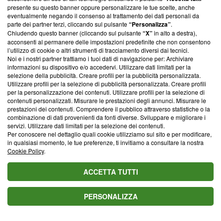
parte; Trust Project non ha ancora effettuato una verifica di
presente su questo banner oppure personalizzare le tue scelte, anche
conformità agli standard.
eventualmente negando il consenso al trattamento dei dati personali da
parte dei partner terzi, cliccando sul pulsante
“Personalizza”
.
Su di noi
Chiudendo questo banner (cliccando sul pulsante
“X”
in alto a destra),
acconsenti al permanere delle impostazioni predefinite che non consentono
Team editoriale
l’utilizzo di cookie o altri strumenti di tracciamento diversi dai tecnici.
Noi e i nostri partner trattiamo i tuoi dati di navigazione per: Archiviare
Corporate
informazioni su dispositivo e/o accedervi. Utilizzare dati limitati per la
selezione della pubblicità. Creare profili per la pubblicità personalizzata.
Redazione
Utilizzare profili per la selezione di pubblicità personalizzata. Creare profili
per la personalizzazione dei contenuti. Utilizzare profili per la selezione di
Informativa Privacy
contenuti personalizzati. Misurare le prestazioni degli annunci. Misurare le
prestazioni dei contenuti. Comprendere il pubblico attraverso statistiche o la
Cookie Policy
combinazione di dati provenienti da fonti diverse. Sviluppare e migliorare i
servizi. Utilizzare dati limitati per la selezione dei contenuti.
Per conoscere nel dettaglio quali cookie utilizziamo sul sito e per modificare,
Blasting SA, IDI CHE-247.845.224, Via Carlo Frasca, 3 - 6900
in qualsiasi momento, le tue preferenze, ti invitiamo a consultare la nostra
Lugano (Svizzera) Tel:
+39 0690258937
Cookie Policy
.
© 2026 Blasting News
ACCETTA TUTTI
PERSONALIZZA