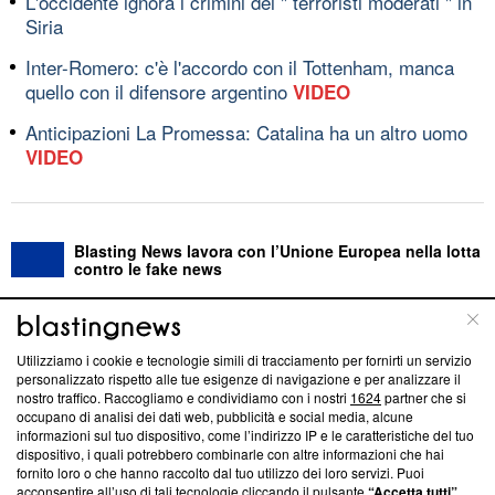
L'occidente ignora i crimini dei " terroristi moderati " in
Siria
Inter-Romero: c'è l'accordo con il Tottenham, manca
quello con il difensore argentino
VIDEO
Anticipazioni La Promessa: Catalina ha un altro uomo
VIDEO
Blasting News lavora con l’Unione Europea nella lotta
contro le fake news
ABOUT
LINEA EDITORIALE
Utilizziamo i cookie e tecnologie simili di tracciamento per fornirti un servizio
personalizzato rispetto alle tue esigenze di navigazione e per analizzare il
Questa sezione offre informazioni trasparenti su Blasting
nostro traffico. Raccogliamo e condividiamo con i nostri
1624
partner che si
News, sui nostri processi editoriali e su come ci impegniamo a
occupano di analisi dei dati web, pubblicità e social media, alcune
creare news di qualità. Inoltre, afferma la nostra aderenza a
informazioni sul tuo dispositivo, come l’indirizzo IP e le caratteristiche del tuo
‘Trust Project - News with Integrity’
Blasting News non è
dispositivo, i quali potrebbero combinarle con altre informazioni che hai
fornito loro o che hanno raccolto dal tuo utilizzo dei loro servizi. Puoi
ancora membro del programma, ma ha richiesto di farne
acconsentire all’uso di tali tecnologie cliccando il pulsante
“Accetta tutti”