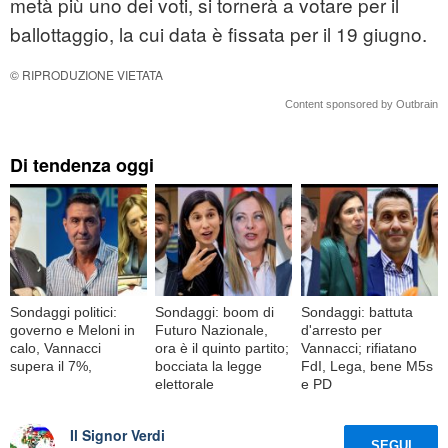
metà più uno dei voti, si tornerà a votare per il
ballottaggio, la cui data è fissata per il 19 giugno.
© RIPRODUZIONE VIETATA
Content sponsored by Outbrain
Di tendenza oggi
Sondaggi politici:
Sondaggi: boom di
Sondaggi: battuta
governo e Meloni in
Futuro Nazionale,
d'arresto per
calo, Vannacci
ora è il quinto partito;
Vannacci; rifiatano
supera il 7%,
bocciata la legge
FdI, Lega, bene M5s
elettorale
e PD
Il Signor Verdi
SEGUI