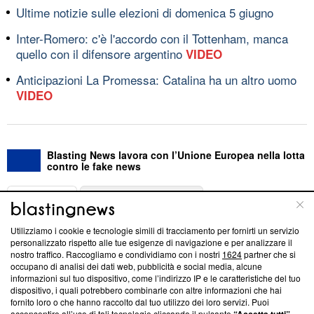
Ultime notizie sulle elezioni di domenica 5 giugno
Inter-Romero: c'è l'accordo con il Tottenham, manca
quello con il difensore argentino
VIDEO
Anticipazioni La Promessa: Catalina ha un altro uomo
VIDEO
Blasting News lavora con l’Unione Europea nella lotta
contro le fake news
ABOUT
LINEA EDITORIALE
Utilizziamo i cookie e tecnologie simili di tracciamento per fornirti un servizio
Questa sezione offre informazioni trasparenti su Blasting
personalizzato rispetto alle tue esigenze di navigazione e per analizzare il
nostro traffico. Raccogliamo e condividiamo con i nostri
1624
partner che si
News, sui nostri processi editoriali e su come ci impegniamo a
occupano di analisi dei dati web, pubblicità e social media, alcune
creare news di qualità. Inoltre, afferma la nostra aderenza a
informazioni sul tuo dispositivo, come l’indirizzo IP e le caratteristiche del tuo
‘Trust Project - News with Integrity’
Blasting News non è
dispositivo, i quali potrebbero combinarle con altre informazioni che hai
ancora membro del programma, ma ha richiesto di farne
fornito loro o che hanno raccolto dal tuo utilizzo dei loro servizi. Puoi
parte; Trust Project non ha ancora effettuato una verifica di
acconsentire all’uso di tali tecnologie cliccando il pulsante