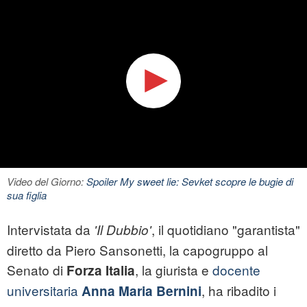
Video del Giorno:
Spoiler My sweet lie: Sevket scopre le bugie di
sua figlia
Intervistata da
, il quotidiano "garantista"
'Il Dubbio'
diretto da Piero Sansonetti, la capogruppo al
Senato di
, la giurista e
docente
Forza Italia
universitaria
, ha ribadito i
Anna Maria Bernini