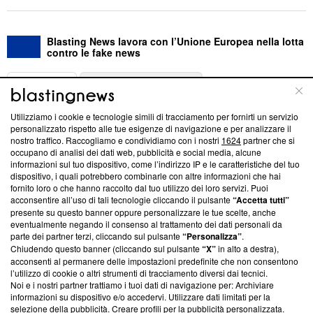
Blasting News lavora con l’Unione Europea nella lotta
contro le fake news
ABOUT
LINEA EDITORIALE
Utilizziamo i cookie e tecnologie simili di tracciamento per fornirti un servizio
Questa sezione offre informazioni trasparenti su Blasting
personalizzato rispetto alle tue esigenze di navigazione e per analizzare il
nostro traffico. Raccogliamo e condividiamo con i nostri
1624
partner che si
News, sui nostri processi editoriali e su come ci impegniamo a
occupano di analisi dei dati web, pubblicità e social media, alcune
creare news di qualità. Inoltre, afferma la nostra aderenza a
informazioni sul tuo dispositivo, come l’indirizzo IP e le caratteristiche del tuo
‘Trust Project - News with Integrity’
Blasting News non è
dispositivo, i quali potrebbero combinarle con altre informazioni che hai
ancora membro del programma, ma ha richiesto di farne
fornito loro o che hanno raccolto dal tuo utilizzo dei loro servizi. Puoi
parte; Trust Project non ha ancora effettuato una verifica di
acconsentire all’uso di tali tecnologie cliccando il pulsante
“Accetta tutti”
conformità agli standard.
presente su questo banner oppure personalizzare le tue scelte, anche
eventualmente negando il consenso al trattamento dei dati personali da
parte dei partner terzi, cliccando sul pulsante
“Personalizza”
.
Su di noi
Chiudendo questo banner (cliccando sul pulsante
“X”
in alto a destra),
acconsenti al permanere delle impostazioni predefinite che non consentono
Team editoriale
l’utilizzo di cookie o altri strumenti di tracciamento diversi dai tecnici.
Noi e i nostri partner trattiamo i tuoi dati di navigazione per: Archiviare
Corporate
informazioni su dispositivo e/o accedervi. Utilizzare dati limitati per la
selezione della pubblicità. Creare profili per la pubblicità personalizzata.