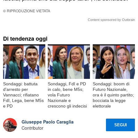
© RIPRODUZIONE VIETATA
Content sponsored by Outbrain
Di tendenza oggi
Sondaggi: battuta
Sondaggi, FdI e PD
Sondaggi: boom di
d'arresto per
in calo, bene M5s;
Futuro Nazionale,
Vannacci; rifiatano
vola Futuro
ora è il quinto partito;
FdI, Lega, bene M5s
Nazionale e
bocciata la legge
e PD
crescono gli indecisi
elettorale
Giuseppe Paolo Caraglia
SEGUI
Contributor