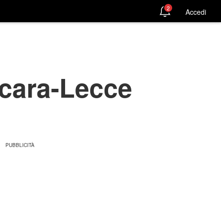
2
Accedi
scara-Lecce