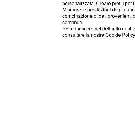
personalizzata. Creare profili per 
: gli scaligeri 
Verona-Cremonese
Misurare le prestazioni degli annun
dopo il passo falso di Ascoli. Finor
combinazione di dati provenienti da 
del Verona è stato quasi perfetto 
contenuti.
Per conoscere nel dettaglio quali c
attraversando una fase di flessione 
consultare la nostra
Cookie Policy
Zini contro il Venezia. Gialloblu favo
oscilla tra l’1,92 di Intralot e l l’1,9
l’ipotesi ‘no gol’ (una delle due sq
bersaglio)
da 1,77 a 1,80.
quotata