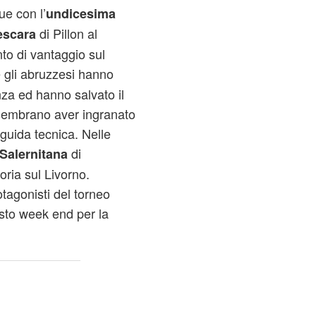
e con l’
undicesima
di Pillon al
escara
to di vantaggio sul
e gli abruzzesi hanno
nza ed hanno salvato il
o sembrano aver ingranato
 guida tecnica. Nelle
di
Salernitana
ria sul Livorno.
otagonisti del torneo
sto week end per la