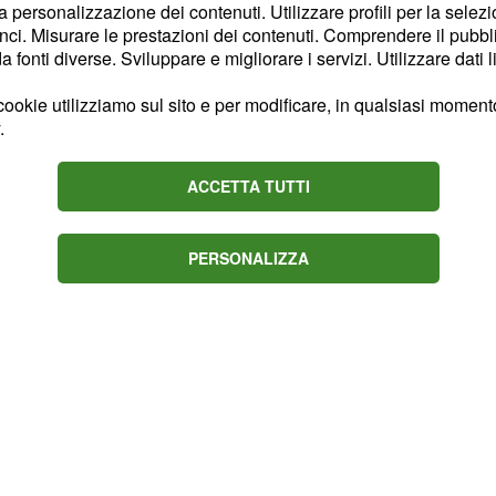
la personalizzazione dei contenuti. Utilizzare profili per la selez
vanno a caccia del riscatto
ci. Misurare le prestazioni dei contenuti. Comprendere il pubblic
a il cammino casalingo
fonti diverse. Sviluppare e migliorare i servizi. Utilizzare dati l
mentre la Cremonese sta
ookie utilizziamo sul sito e per modificare, in qualsiasi momento,
culminata con il ko dello
.
riti d’obbligo con l’1 che
0 della Snai. Possibile
ACCETTA TUTTI
uadre non andrà a
PERSONALIZZA