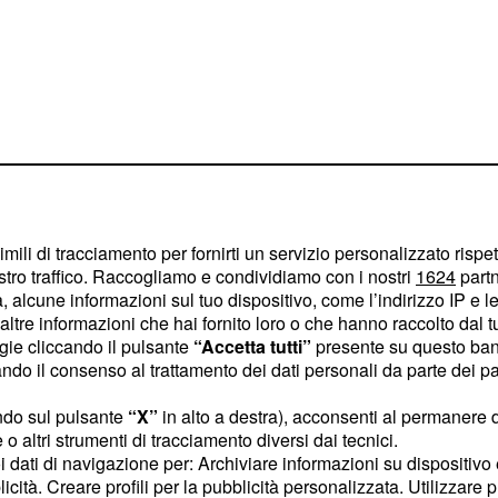
imili di tracciamento per fornirti un servizio personalizzato rispe
stro traffico. Raccogliamo e condividiamo con i nostri
1624
partn
 alcune informazioni sul tuo dispositivo, come l’indirizzo IP e le 
cio d’inizio alle ore 21,
ltre informazioni che hai fornito loro o che hanno raccolto dal tuo
el dettaglio analizziamo
ogie cliccando il pulsante
“Accetta tutti”
presente su questo ban
o il consenso al trattamento dei dati personali da parte dei par
relativi
e le
pronostici
ndo sul pulsante
“X”
in alto a destra), acconsenti al permanere 
o altri strumenti di tracciamento diversi dai tecnici.
uoi dati di navigazione per: Archiviare informazioni su dispositivo 
end di serie B
licità. Creare profili per la pubblicità personalizzata. Utilizzare p