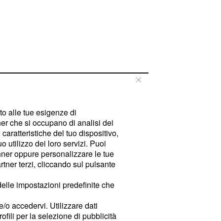
tto alle tue esigenze di
er che si occupano di analisi dei
caratteristiche del tuo dispositivo,
 utilizzo dei loro servizi. Puoi
ner oppure personalizzare le tue
tner terzi, cliccando sul pulsante
delle impostazioni predefinite che
e/o accedervi. Utilizzare dati
rofili per la selezione di pubblicità