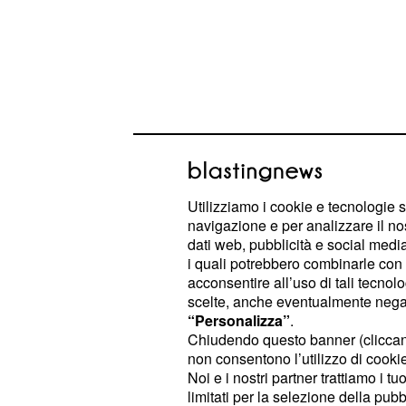
Utilizziamo i cookie e tecnologie s
navigazione e per analizzare il no
dati web, pubblicità e social media,
La giornata si aprirà questa sera, cal
i quali potrebbero combinarle con a
con l’anticipo Verona-Cremonese. N
acconsentire all’uso di tali tecnol
scelte, anche eventualmente negand
le sfide dell’undicesimo turno con i
“Personalizza”
.
quote delle singole partite
.
Chiudendo questo banner (clicca
non consentono l’utilizzo di cookie 
Noi e i nostri partner trattiamo i t
I pronostici del week 
limitati per la selezione della pubb