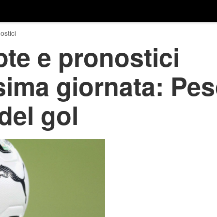
ostici
ote e pronostici
sima giornata: Pe
del gol