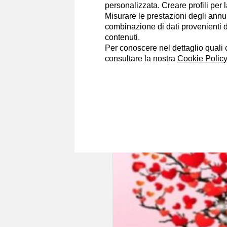
personalizzata. Creare profili per 
Misurare le prestazioni degli annun
combinazione di dati provenienti da 
contenuti.
Federica Miriam Costantin
Per conoscere nel dettaglio quali c
10/2/2019
consultare la nostra
Cookie Policy
Oroscopo di San Va