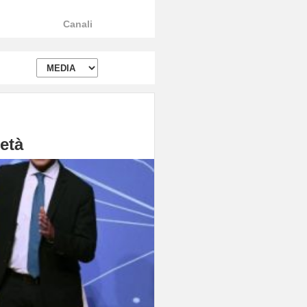
Canali
 età