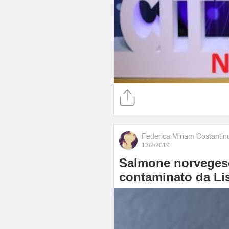
Federica Miriam Costantin
13/2/2019
Salmone norvegese 
contaminato da Lis