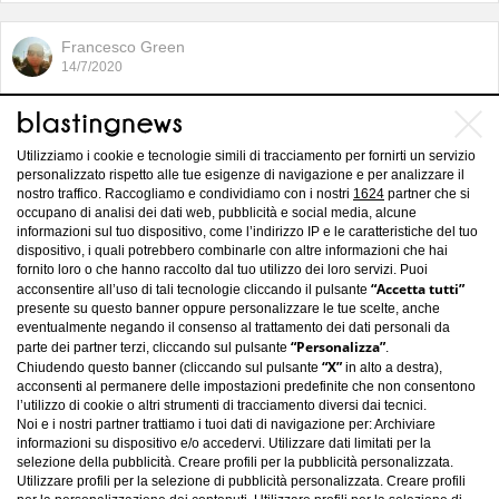
Francesco Green
14/7/2020
Serie A, verso Bologna-Napoli: i
precedenti vedono avanti i felsinei
Utilizziamo i cookie e tecnologie simili di tracciamento per fornirti un servizio
personalizzato rispetto alle tue esigenze di navigazione e per analizzare il
nostro traffico. Raccogliamo e condividiamo con i nostri
1624
partner che si
occupano di analisi dei dati web, pubblicità e social media, alcune
informazioni sul tuo dispositivo, come l’indirizzo IP e le caratteristiche del tuo
dispositivo, i quali potrebbero combinarle con altre informazioni che hai
fornito loro o che hanno raccolto dal tuo utilizzo dei loro servizi. Puoi
“Accetta tutti”
acconsentire all’uso di tali tecnologie cliccando il pulsante
presente su questo banner oppure personalizzare le tue scelte, anche
eventualmente negando il consenso al trattamento dei dati personali da
“Personalizza”
parte dei partner terzi, cliccando sul pulsante
.
“X”
Chiudendo questo banner (cliccando sul pulsante
in alto a destra),
acconsenti al permanere delle impostazioni predefinite che non consentono
l’utilizzo di cookie o altri strumenti di tracciamento diversi dai tecnici.
Noi e i nostri partner trattiamo i tuoi dati di navigazione per: Archiviare
informazioni su dispositivo e/o accedervi. Utilizzare dati limitati per la
selezione della pubblicità. Creare profili per la pubblicità personalizzata.
Utilizzare profili per la selezione di pubblicità personalizzata. Creare profili