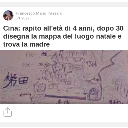
p
il
Francesco Mario Passaro
r
5/1/2022
L
Cina: rapito all'età di 4 anni, dopo 30
c
d
disegna la mappa del luogo natale e
s
trova la madre
(
e
Il
r
"I
b
d
S
è
s
i
n
"
p
s