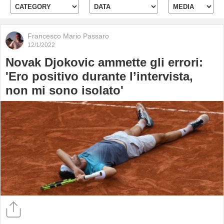
e
p
il
Francesco Mario Passaro
s
12/1/2022
c
Novak Djokovic ammette gli errori:
"
g
'Ero positivo durante l’intervista,
e
non mi sono isolato'
il
r
"
i
n
Il
r
S
d
u
G
e