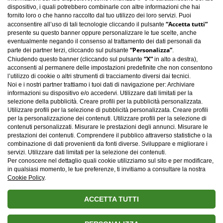
dispositivo, i quali potrebbero combinarle con altre informazioni che hai
fornito loro o che hanno raccolto dal tuo utilizzo dei loro servizi. Puoi
“Accetta tutti”
acconsentire all’uso di tali tecnologie cliccando il pulsante
presente su questo banner oppure personalizzare le tue scelte, anche
eventualmente negando il consenso al trattamento dei dati personali da
“Personalizza”
parte dei partner terzi, cliccando sul pulsante
.
“X”
Chiudendo questo banner (cliccando sul pulsante
in alto a destra),
acconsenti al permanere delle impostazioni predefinite che non consentono
l’utilizzo di cookie o altri strumenti di tracciamento diversi dai tecnici.
Noi e i nostri partner trattiamo i tuoi dati di navigazione per: Archiviare
informazioni su dispositivo e/o accedervi. Utilizzare dati limitati per la
selezione della pubblicità. Creare profili per la pubblicità personalizzata.
Utilizzare profili per la selezione di pubblicità personalizzata. Creare profili
per la personalizzazione dei contenuti. Utilizzare profili per la selezione di
contenuti personalizzati. Misurare le prestazioni degli annunci. Misurare le
Carica altro
prestazioni dei contenuti. Comprendere il pubblico attraverso statistiche o la
combinazione di dati provenienti da fonti diverse. Sviluppare e migliorare i
servizi. Utilizzare dati limitati per la selezione dei contenuti.
Per conoscere nel dettaglio quali cookie utilizziamo sul sito e per modificare,
in qualsiasi momento, le tue preferenze, ti invitiamo a consultare la nostra
Cookie Policy
.
ACCETTA TUTTI