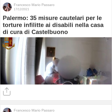
(
Francesco Mario Passaro
d
17/12/2021
S
Palermo: 35 misure cautelari per le
Il
s
torture infilitte ai disabili nella casa
u
di cura di Castelbuono
l
t
s
S
s
(
e
p
il
r
"
d
d
A
(
Francesco Mario Passaro