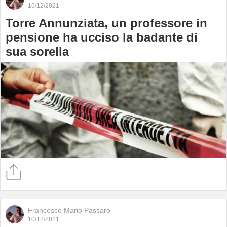
E
16/12/2021
d
Torre Annunziata, un professore in
G
P
pensione ha ucciso la badante di
e
sua sorella
"
a
i
(
E
Francesco Mario Passaro
10/12/2021