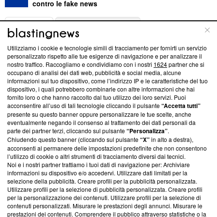
contro le fake news
ABOUT
LINEA EDITORIALE
Utilizziamo i cookie e tecnologie simili di tracciamento per fornirti un servizio
Questa sezione offre informazioni trasparenti su Blasting
personalizzato rispetto alle tue esigenze di navigazione e per analizzare il
nostro traffico. Raccogliamo e condividiamo con i nostri
1624
partner che si
News, sui nostri processi editoriali e su come ci impegniamo a
occupano di analisi dei dati web, pubblicità e social media, alcune
creare news di qualità. Inoltre, afferma la nostra aderenza a
informazioni sul tuo dispositivo, come l’indirizzo IP e le caratteristiche del tuo
‘Trust Project - News with Integrity’
Blasting News non è
dispositivo, i quali potrebbero combinarle con altre informazioni che hai
ancora membro del programma, ma ha richiesto di farne
fornito loro o che hanno raccolto dal tuo utilizzo dei loro servizi. Puoi
parte; Trust Project non ha ancora effettuato una verifica di
acconsentire all’uso di tali tecnologie cliccando il pulsante
“Accetta tutti”
conformità agli standard.
presente su questo banner oppure personalizzare le tue scelte, anche
eventualmente negando il consenso al trattamento dei dati personali da
parte dei partner terzi, cliccando sul pulsante
“Personalizza”
.
Su di noi
Chiudendo questo banner (cliccando sul pulsante
“X”
in alto a destra),
acconsenti al permanere delle impostazioni predefinite che non consentono
Team editoriale
l’utilizzo di cookie o altri strumenti di tracciamento diversi dai tecnici.
Noi e i nostri partner trattiamo i tuoi dati di navigazione per: Archiviare
Corporate
informazioni su dispositivo e/o accedervi. Utilizzare dati limitati per la
selezione della pubblicità. Creare profili per la pubblicità personalizzata.
Redazione
Utilizzare profili per la selezione di pubblicità personalizzata. Creare profili
per la personalizzazione dei contenuti. Utilizzare profili per la selezione di
Informativa Privacy
contenuti personalizzati. Misurare le prestazioni degli annunci. Misurare le
prestazioni dei contenuti. Comprendere il pubblico attraverso statistiche o la