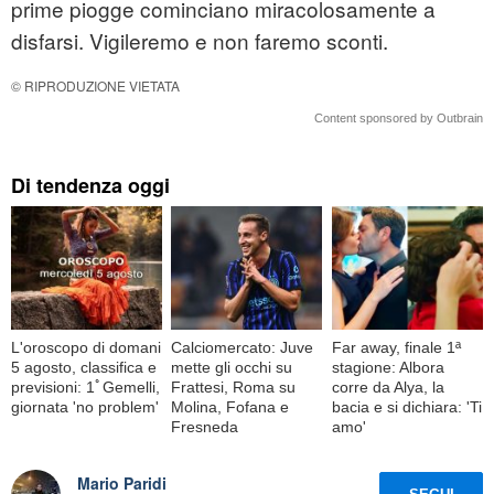
prime piogge cominciano miracolosamente a
disfarsi. Vigileremo e non faremo sconti.
© RIPRODUZIONE VIETATA
Content sponsored by Outbrain
Di tendenza oggi
L'oroscopo di domani
Calciomercato: Juve
Far away, finale 1ª
5 agosto, classifica e
mette gli occhi su
stagione: Albora
previsioni: 1ﾟGemelli,
Frattesi, Roma su
corre da Alya, la
giornata 'no problem'
Molina, Fofana e
bacia e si dichiara: 'Ti
Fresneda
amo'
Mario Paridi