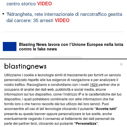
centro storico
VIDEO
'Ndrangheta, rete internazionale di narcotraffico gestita
dal carcere: 35 arresti
VIDEO
Blasting News lavora con l’Unione Europea nella lotta
contro le fake news
ABOUT
LINEA EDITORIALE
Utilizziamo i cookie e tecnologie simili di tracciamento per fornirti un servizio
Questa sezione offre informazioni trasparenti su Blasting
personalizzato rispetto alle tue esigenze di navigazione e per analizzare il
nostro traffico. Raccogliamo e condividiamo con i nostri
1624
partner che si
News, sui nostri processi editoriali e su come ci impegniamo a
occupano di analisi dei dati web, pubblicità e social media, alcune
creare news di qualità. Inoltre, afferma la nostra aderenza a
informazioni sul tuo dispositivo, come l’indirizzo IP e le caratteristiche del tuo
‘Trust Project - News with Integrity’
Blasting News non è
dispositivo, i quali potrebbero combinarle con altre informazioni che hai
ancora membro del programma, ma ha richiesto di farne
fornito loro o che hanno raccolto dal tuo utilizzo dei loro servizi. Puoi
parte; Trust Project non ha ancora effettuato una verifica di
acconsentire all’uso di tali tecnologie cliccando il pulsante
“Accetta tutti”
conformità agli standard.
presente su questo banner oppure personalizzare le tue scelte, anche
eventualmente negando il consenso al trattamento dei dati personali da
parte dei partner terzi, cliccando sul pulsante
“Personalizza”
.
Su di noi