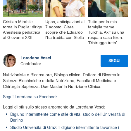
Cristian Mirabile
Upas, anticipazioni al
Tutto per la mia
torna in Puglia: dirige
7 agosto: Clara
famiglia trame
Anestesia pediatrica
scopre che Eduardo
Turchia, Akif su una
al Giovanni XXIII
l'ha tradita con Stella
ruspa a casa Eren:
'Distruggo tutto'
Loredana Vesci
SEGUI
Contributor
Nutrizionista e Ricercatore, Biologo clinico, Dottore di Ricerca in
Scienze Biochimiche e della Nutrizione, Facoltà di Medicina e
Chirurgia-Sapienza. Due Master in Nutrizione Clinica.
Segui
Loredana
su Facebook
Leggi di più sullo stesso argomento da Loredana Vesci:
Digiuno intermittente come stile di vita, studio dell’Università di
Berlino
Studio Università di Graz: il digiuno intermittente favorisce i