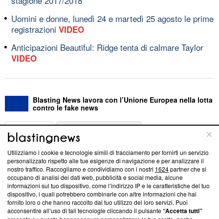
stagione 2017/2018
Uomini e donne, lunedì 24 e martedì 25 agosto le prime
registrazioni
VIDEO
Anticipazioni Beautiful: Ridge tenta di calmare Taylor
VIDEO
Blasting News lavora con l’Unione Europea nella lotta
contro le fake news
ABOUT
LINEA EDITORIALE
Utilizziamo i cookie e tecnologie simili di tracciamento per fornirti un servizio
Questa sezione offre informazioni trasparenti su Blasting
personalizzato rispetto alle tue esigenze di navigazione e per analizzare il
nostro traffico. Raccogliamo e condividiamo con i nostri
1624
partner che si
News, sui nostri processi editoriali e su come ci impegniamo a
occupano di analisi dei dati web, pubblicità e social media, alcune
creare news di qualità. Inoltre, afferma la nostra aderenza a
informazioni sul tuo dispositivo, come l’indirizzo IP e le caratteristiche del tuo
‘Trust Project - News with Integrity’
Blasting News non è
dispositivo, i quali potrebbero combinarle con altre informazioni che hai
ancora membro del programma, ma ha richiesto di farne
fornito loro o che hanno raccolto dal tuo utilizzo dei loro servizi. Puoi
parte; Trust Project non ha ancora effettuato una verifica di
acconsentire all’uso di tali tecnologie cliccando il pulsante
“Accetta tutti”