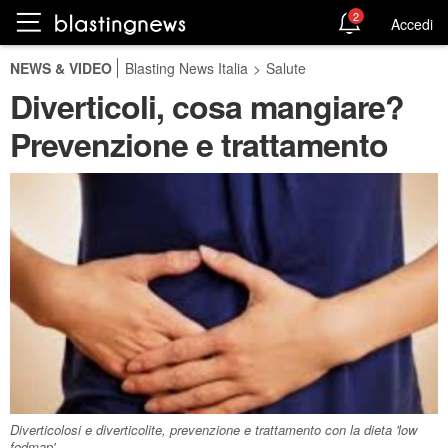
2
Accedi
NEWS & VIDEO
Blasting News Italia
>
Salute
Diverticoli, cosa mangiare?
Prevenzione e trattamento
Diverticolosi e diverticolite, prevenzione e trattamento con la dieta 'low
fodmap'.