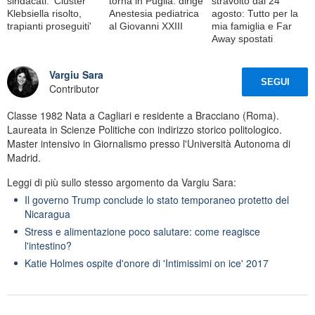
sindacati: 'Cluster
torna in Puglia: dirige
stravolto dal 24
Klebsiella risolto,
Anestesia pediatrica
agosto: Tutto per la
trapianti proseguiti'
al Giovanni XXIII
mia famiglia e Far
Away spostati
Vargiu Sara
SEGUI
Contributor
Classe 1982 Nata a Cagliari e residente a Bracciano (Roma).
Laureata in Scienze Politiche con indirizzo storico politologico.
Master intensivo in Giornalismo presso l'Università Autonoma di
Madrid.
Leggi di più sullo stesso argomento da Vargiu Sara:
Il governo Trump conclude lo stato temporaneo protetto del
Nicaragua
Stress e alimentazione poco salutare: come reagisce
l'intestino?
Katie Holmes ospite d'onore di 'Intimissimi on ice' 2017