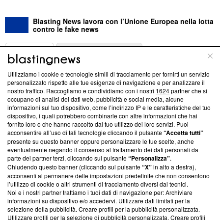
Blasting News lavora con l’Unione Europea nella lotta
contro le fake news
ABOUT
LINEA EDITORIALE
Utilizziamo i cookie e tecnologie simili di tracciamento per fornirti un servizio
Questa sezione offre informazioni trasparenti su Blasting
personalizzato rispetto alle tue esigenze di navigazione e per analizzare il
nostro traffico. Raccogliamo e condividiamo con i nostri
1624
partner che si
News, sui nostri processi editoriali e su come ci impegniamo a
occupano di analisi dei dati web, pubblicità e social media, alcune
creare news di qualità. Inoltre, afferma la nostra aderenza a
informazioni sul tuo dispositivo, come l’indirizzo IP e le caratteristiche del tuo
‘Trust Project - News with Integrity’
Blasting News non è
dispositivo, i quali potrebbero combinarle con altre informazioni che hai
ancora membro del programma, ma ha richiesto di farne
fornito loro o che hanno raccolto dal tuo utilizzo dei loro servizi. Puoi
parte; Trust Project non ha ancora effettuato una verifica di
acconsentire all’uso di tali tecnologie cliccando il pulsante
“Accetta tutti”
conformità agli standard.
presente su questo banner oppure personalizzare le tue scelte, anche
eventualmente negando il consenso al trattamento dei dati personali da
parte dei partner terzi, cliccando sul pulsante
“Personalizza”
.
Su di noi
Chiudendo questo banner (cliccando sul pulsante
“X”
in alto a destra),
acconsenti al permanere delle impostazioni predefinite che non consentono
Team editoriale
l’utilizzo di cookie o altri strumenti di tracciamento diversi dai tecnici.
Noi e i nostri partner trattiamo i tuoi dati di navigazione per: Archiviare
Corporate
informazioni su dispositivo e/o accedervi. Utilizzare dati limitati per la
selezione della pubblicità. Creare profili per la pubblicità personalizzata.
Redazione
Utilizzare profili per la selezione di pubblicità personalizzata. Creare profili