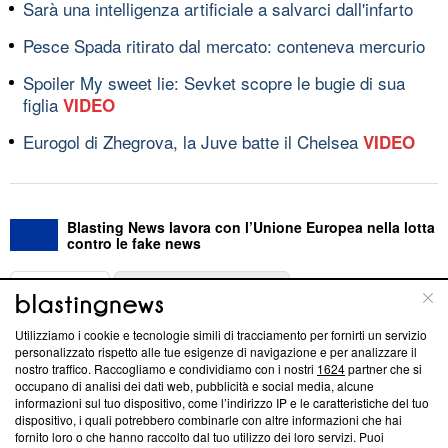
Sarà una intelligenza artificiale a salvarci dall'infarto
Pesce Spada ritirato dal mercato: conteneva mercurio
Spoiler My sweet lie: Sevket scopre le bugie di sua
figlia
VIDEO
Eurogol di Zhegrova, la Juve batte il Chelsea
VIDEO
Blasting News lavora con l’Unione Europea nella lotta
contro le fake news
ABOUT
LINEA EDITORIALE
Utilizziamo i cookie e tecnologie simili di tracciamento per fornirti un servizio
Questa sezione offre informazioni trasparenti su Blasting
personalizzato rispetto alle tue esigenze di navigazione e per analizzare il
nostro traffico. Raccogliamo e condividiamo con i nostri
1624
partner che si
News, sui nostri processi editoriali e su come ci impegniamo a
occupano di analisi dei dati web, pubblicità e social media, alcune
creare news di qualità. Inoltre, afferma la nostra aderenza a
informazioni sul tuo dispositivo, come l’indirizzo IP e le caratteristiche del tuo
‘Trust Project - News with Integrity’
Blasting News non è
dispositivo, i quali potrebbero combinarle con altre informazioni che hai
ancora membro del programma, ma ha richiesto di farne
fornito loro o che hanno raccolto dal tuo utilizzo dei loro servizi. Puoi