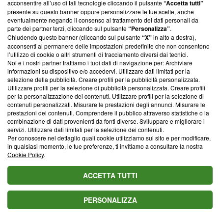
parte; Trust Project non ha ancora effettuato una verifica di
acconsentire all’uso di tali tecnologie cliccando il pulsante
“Accetta tutti”
conformità agli standard.
presente su questo banner oppure personalizzare le tue scelte, anche
eventualmente negando il consenso al trattamento dei dati personali da
parte dei partner terzi, cliccando sul pulsante
“Personalizza”
.
Su di noi
Chiudendo questo banner (cliccando sul pulsante
“X”
in alto a destra),
acconsenti al permanere delle impostazioni predefinite che non consentono
Team editoriale
l’utilizzo di cookie o altri strumenti di tracciamento diversi dai tecnici.
Noi e i nostri partner trattiamo i tuoi dati di navigazione per: Archiviare
Corporate
informazioni su dispositivo e/o accedervi. Utilizzare dati limitati per la
selezione della pubblicità. Creare profili per la pubblicità personalizzata.
Redazione
Utilizzare profili per la selezione di pubblicità personalizzata. Creare profili
per la personalizzazione dei contenuti. Utilizzare profili per la selezione di
Informativa Privacy
contenuti personalizzati. Misurare le prestazioni degli annunci. Misurare le
prestazioni dei contenuti. Comprendere il pubblico attraverso statistiche o la
Cookie Policy
combinazione di dati provenienti da fonti diverse. Sviluppare e migliorare i
servizi. Utilizzare dati limitati per la selezione dei contenuti.
Blasting SA, IDI CHE-247.845.224, Via Carlo Frasca, 3 - 6900
Per conoscere nel dettaglio quali cookie utilizziamo sul sito e per modificare,
Lugano (Svizzera) Tel:
+39 0690258937
in qualsiasi momento, le tue preferenze, ti invitiamo a consultare la nostra
Cookie Policy
.
© 2026 Blasting News
ACCETTA TUTTI
PERSONALIZZA