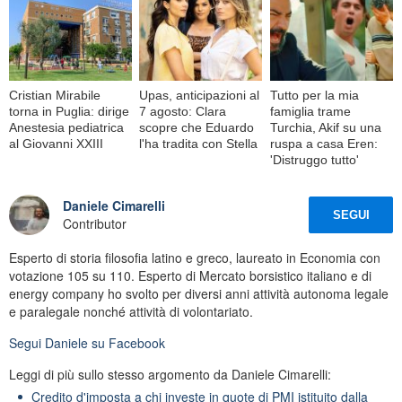
Cristian Mirabile
Upas, anticipazioni al
Tutto per la mia
torna in Puglia: dirige
7 agosto: Clara
famiglia trame
Anestesia pediatrica
scopre che Eduardo
Turchia, Akif su una
al Giovanni XXIII
l'ha tradita con Stella
ruspa a casa Eren:
'Distruggo tutto'
Daniele Cimarelli
SEGUI
Contributor
Esperto di storia filosofia latino e greco, laureato in Economia con
votazione 105 su 110. Esperto di Mercato borsistico italiano e di
energy company ho svolto per diversi anni attività autonoma legale
e paralegale nonché attività di volontariato.
Segui
Daniele
su Facebook
Leggi di più sullo stesso argomento da Daniele Cimarelli:
Credito d'imposta a chi investe in quote di PMI istituito dalla