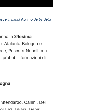
nisce in parità il primo derby della
anno la
34esima
no: Atalanta-Bologna e
vece, Pescara-Napoli, ma
e probabili formazioni di
logna
, Stendardo, Canini, Del
oralez, Livaja, Denis.