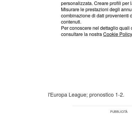
personalizzata. Creare profili per 
Pronostici anticipi Serie A del 27
Misurare le prestazioni degli annun
combinazione di dati provenienti da 
: div
Pronostico Atalanta-Bologna
contenuti.
Per conoscere nel dettaglio quali c
squadra Colantuono, ma anche molti 
consultare la nostra
Cookie Policy
che conta poco per la classifica; me
ma stessa tranquillità; pronostico 2-
: sta
Pronostico Cagliari-Udinese
squadra di casa che ha perso imme
Paolo, può far paura alla squadra di
l'attacco titolare con Muriel e che cer
l'Europa League; pronostico 1-2.