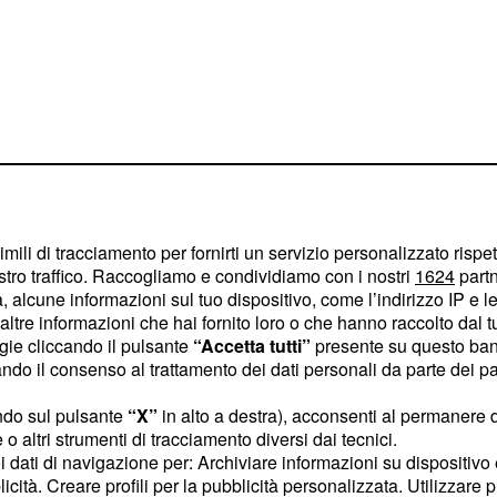
Danilo, Domizzi; Basta,
l, Di Natale.
imili di tracciamento per fornirti un servizio personalizzato rispe
oli
stro traffico. Raccogliamo e condividiamo con i nostri
1624
partn
 alcune informazioni sul tuo dispositivo, come l’indirizzo IP e le 
, Capuano, Cosic,
ltre informazioni che hai fornito loro o che hanno raccolto dal tuo
ione, Sculli; Sforzini.
ogie cliccando il pulsante
“Accetta tutti”
presente su questo ban
o il consenso al trattamento dei dati personali da parte dei par
pagnaro, Cannavaro,
iga, Hamsik, Insigne;
ndo sul pulsante
“X”
in alto a destra), acconsenti al permanere 
o altri strumenti di tracciamento diversi dai tecnici.
uoi dati di navigazione per: Archiviare informazioni su dispositivo 
licità. Creare profili per la pubblicità personalizzata. Utilizzare p