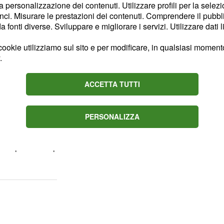
la personalizzazione dei contenuti. Utilizzare profili per la selez
 aprile 2013
ci. Misurare le prestazioni dei contenuti. Comprendere il pubblic
fonti diverse. Sviluppare e migliorare i servizi. Utilizzare dati l
ersi squalificati nella
ookie utilizziamo sul sito e per modificare, in qualsiasi momento,
infortuni, una partita
.
no problemi per Pioli,
2.
ACCETTA TUTTI
 facendo benissimo la
ritatamente al San
PERSONALIZZA
 Guidolin che ritrova
ca punti utili per