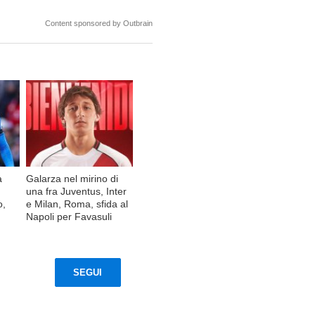
Content sponsored by Outbrain
a
Galarza nel mirino di
una fra Juventus, Inter
o,
e Milan, Roma, sfida al
Napoli per Favasuli
SEGUI