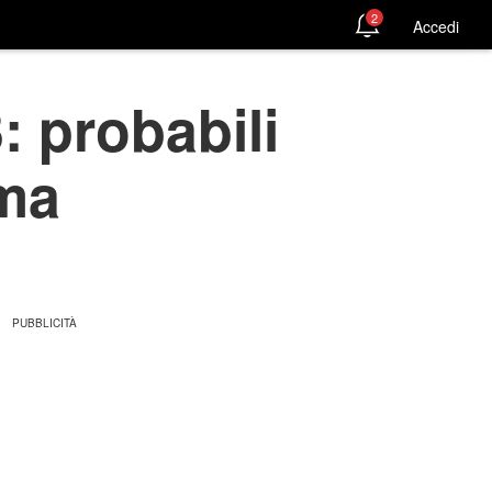
2
Accedi
: probabili
ima