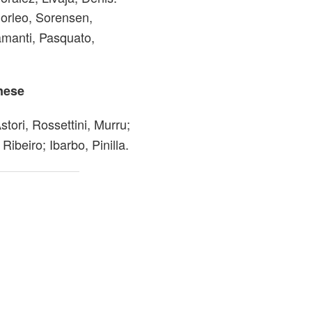
Morleo, Sorensen,
amanti, Pasquato,
nese
stori, Rossettini, Murru;
ibeiro; Ibarbo, Pinilla.