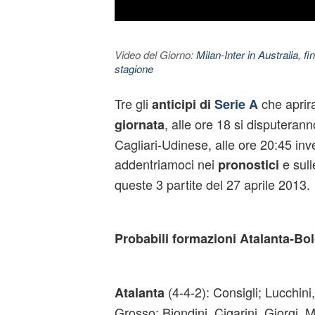
Video del Giorno:
Milan-Inter in Australia, fi
stagione
Tre gli
che aprir
anticipi di
Serie A
, alle ore 18 si disputeran
giornata
Cagliari-Udinese, alle ore 20:45 in
addentriamoci nei
e sull
pronostici
queste 3 partite del 27 aprile 2013.
Probabili formazioni Atalanta-Bo
(4-4-2): Consigli; Lucchini
Atalanta
Grosso; Biondini, Cigarini, Giorgi, M