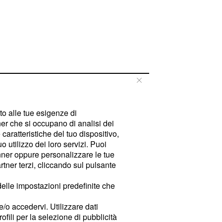
tto alle tue esigenze di
er che si occupano di analisi dei
caratteristiche del tuo dispositivo,
 utilizzo dei loro servizi. Puoi
ner oppure personalizzare le tue
tner terzi, cliccando sul pulsante
delle impostazioni predefinite che
e/o accedervi. Utilizzare dati
rofili per la selezione di pubblicità