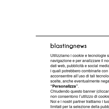
(3-4-1-2): Brkic; Benatia, 
Udinese
Allan, Lazzari, Silva, Pereyra; Murie
Utilizziamo i cookie e tecnologie s
Probabili formazioni Pescara-Nap
navigazione e per analizzare il no
dati web, pubblicità e social media,
(4-2-3-1): Pelizzoli; Zauri
Pescara
i quali potrebbero combinarle con a
Modesto; Togni, Rizzo, Caprari, Casc
acconsentire all’uso di tali tecnol
scelte, anche eventualmente negand
(3-4-2-1): De Sanctis; Cam
Napoli
“Personalizza”
.
Britos; Maggio, Dzemaili, Inler, Zun
Chiudendo questo banner (clicca
Pandev.
non consentono l’utilizzo di cookie 
Noi e i nostri partner trattiamo i t
limitati per la selezione della pubb