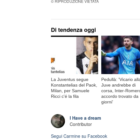
© RIPRODUZIONE VIETATA
Di tendenza oggi
La Juventus segue
Pedullà: 'Vicario all
Konstantelias del Paok,
Juve andrebbe di
Milan, per Samuele
corsa, Inter-Romer
Ricci c'é la fila
accordo trovato da
giorni'
I Have a dream
Contributor
Segui
Carmine
su Facebook