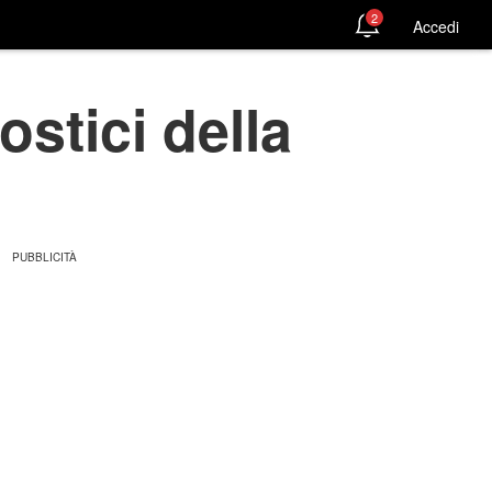
2
Accedi
stici della