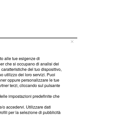
tto alle tue esigenze di
er che si occupano di analisi dei
caratteristiche del tuo dispositivo,
 utilizzo dei loro servizi. Puoi
ner oppure personalizzare le tue
tner terzi, cliccando sul pulsante
delle impostazioni predefinite che
e/o accedervi. Utilizzare dati
rofili per la selezione di pubblicità