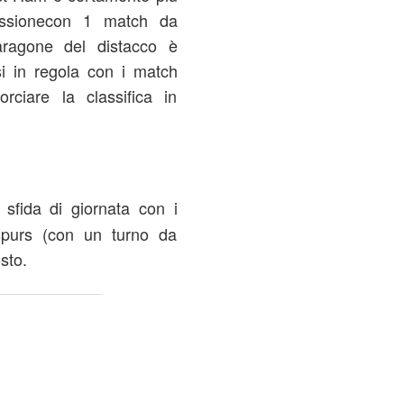
cessionecon 1 match da
aragone del distacco è
i in regola con i match
rciare la classifica in
a sfida di giornata con i
tspurs (con un turno da
sto.