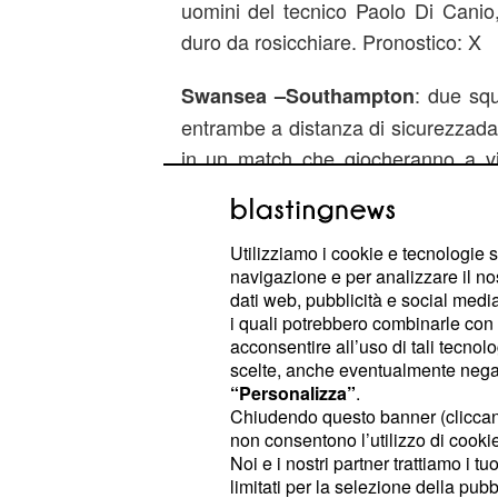
uomini del tecnico Paolo Di Canio
duro da rosicchiare. Pronostico: X
: due squ
Swansea –Southampton
entrambe a distanza di sicurezzadal
in un match che giocheranno a v
remora o condizionamento psicologi
: opp
WestBromwich – Newcastle
Utilizziamo i cookie e tecnologie s
WBA dopo tre turni in cuiha raccol
navigazione e per analizzare il no
dati web, pubblicità e social media,
punto. A Newcastle devono stare
i quali potrebbero combinarle con a
passo falso potrebbe risucchiarli
acconsentire all’uso di tali tecnol
classificache porta diretti in Champ
scelte, anche eventualmente negand
“Personalizza”
.
Chiudendo questo banner (clicca
non consentono l’utilizzo di cookie 
Noi e i nostri partner trattiamo i t
limitati per la selezione della pubb