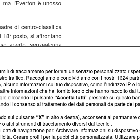
, ma l'Everton è unosso
adre di centro-classifica
 18° posto, si affrontano
iso aperto, senzaalcuna
co. Pronostico: 1
ortunità di riscatto per il
imili di tracciamento per fornirti un servizio personalizzato rispe
to solo la miseria di un
stro traffico. Raccogliamo e condividiamo con i nostri
1624
partn
 alcune informazioni sul tuo dispositivo, come l’indirizzo IP e le 
 attenti perchéun altro
ltre informazioni che hai fornito loro o che hanno raccolto dal tuo
 nel vortice della bassa
ogie cliccando il pulsante
“Accetta tutti”
presente su questo ban
ionship.
o il consenso al trattamento dei dati personali da parte dei par
ndo sul pulsante
“X”
in alto a destra), acconsenti al permanere 
o altri strumenti di tracciamento diversi dai tecnici.
uoi dati di navigazione per: Archiviare informazioni su dispositivo 
licità. Creare profili per la pubblicità personalizzata. Utilizzare p