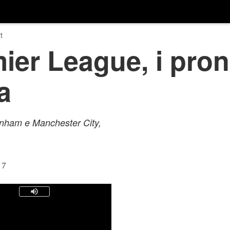
t
ier League, i prono
a
ttenham e Manchester City,
17