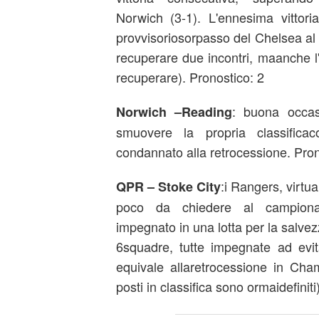
Norwich (3-1). L'ennesima vittori
provvisoriosorpasso del Chelsea al
recuperare due incontri, maanche 
recuperare). Pronostico: 2
: buona occas
Norwich –Reading
smuovere la propria classifica
condannato alla retrocessione. Pron
:i Rangers, virtu
QPR – Stoke City
poco da chiedere al campiona
impegnato in una lotta per la salv
6squadre, tutte impegnate ad evi
equivale allaretrocessione in Cham
posti in classifica sono ormaidefiniti)