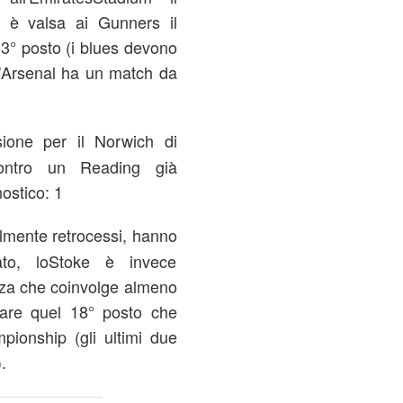
a è valsa ai Gunners il
 3° posto (i blues devono
l'Arsenal ha un match da
ione per il Norwich di
contro un Reading già
ostico: 1
almente retrocessi, hanno
to, loStoke è invece
ezza che coinvolge almeno
tare quel 18° posto che
pionship (gli ultimi due
.