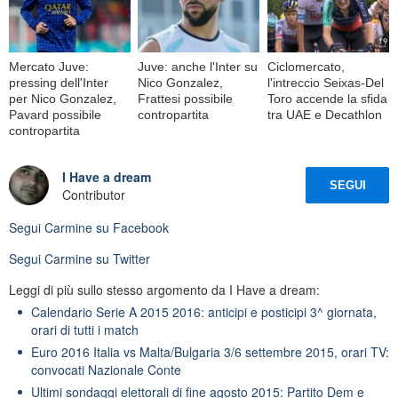
Mercato Juve:
Juve: anche l'Inter su
Ciclomercato,
pressing dell'Inter
Nico Gonzalez,
l'intreccio Seixas-Del
per Nico Gonzalez,
Frattesi possibile
Toro accende la sfida
Pavard possibile
contropartita
tra UAE e Decathlon
contropartita
I Have a dream
SEGUI
Contributor
Segui
Carmine
su Facebook
Segui
Carmine
su Twitter
Leggi di più sullo stesso argomento da I Have a dream:
Calendario Serie A 2015 2016: anticipi e posticipi 3^ giornata,
orari di tutti i match
Euro 2016 Italia vs Malta/Bulgaria 3/6 settembre 2015, orari TV:
convocati Nazionale Conte
Ultimi sondaggi elettorali di fine agosto 2015: Partito Dem e