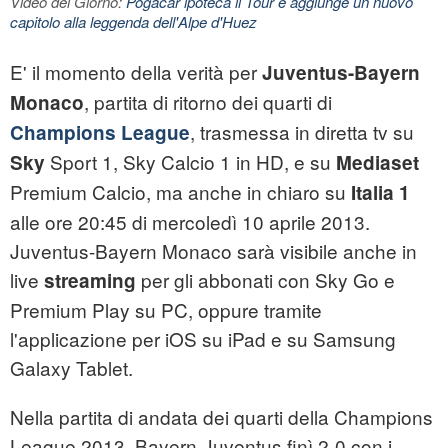
Video del Giorno:
Pogacar ipoteca il Tour e aggiunge un nuovo
capitolo alla leggenda dell'Alpe d'Huez
E' il momento della verità per
Juventus-Bayern
, partita di ritorno dei quarti di
Monaco
, trasmessa in diretta tv su
Champions League
Sport 1, Sky Calcio 1 in HD, e su
Sky
Mediaset
Premium Calcio, ma anche in chiaro su
Italia 1
alle ore 20:45 di mercoledì 10 aprile 2013.
Juventus-Bayern Monaco sarà visibile anche in
live
per gli abbonati con Sky Go e
streaming
Premium Play su PC, oppure tramite
l'applicazione per iOS su iPad e su Samsung
Galaxy Tablet.
Nella partita di andata dei quarti della Champions
League 2013, Bayern-Juventus finì 2-0 con i