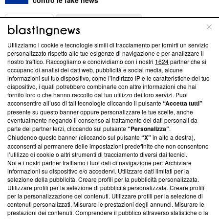
contro le fake news
ABOUT
LINEA EDITORIALE
Utilizziamo i cookie e tecnologie simili di tracciamento per fornirti un servizio
Questa sezione offre informazioni trasparenti su Blasting
personalizzato rispetto alle tue esigenze di navigazione e per analizzare il
nostro traffico. Raccogliamo e condividiamo con i nostri
1624
partner che si
News, sui nostri processi editoriali e su come ci impegniamo a
occupano di analisi dei dati web, pubblicità e social media, alcune
creare news di qualità. Inoltre, afferma la nostra aderenza a
informazioni sul tuo dispositivo, come l’indirizzo IP e le caratteristiche del tuo
‘Trust Project - News with Integrity’
Blasting News non è
dispositivo, i quali potrebbero combinarle con altre informazioni che hai
ancora membro del programma, ma ha richiesto di farne
fornito loro o che hanno raccolto dal tuo utilizzo dei loro servizi. Puoi
parte; Trust Project non ha ancora effettuato una verifica di
acconsentire all’uso di tali tecnologie cliccando il pulsante
“Accetta tutti”
conformità agli standard.
presente su questo banner oppure personalizzare le tue scelte, anche
eventualmente negando il consenso al trattamento dei dati personali da
parte dei partner terzi, cliccando sul pulsante
“Personalizza”
.
Su di noi
Chiudendo questo banner (cliccando sul pulsante
“X”
in alto a destra),
acconsenti al permanere delle impostazioni predefinite che non consentono
Team editoriale
l’utilizzo di cookie o altri strumenti di tracciamento diversi dai tecnici.
Noi e i nostri partner trattiamo i tuoi dati di navigazione per: Archiviare
Corporate
informazioni su dispositivo e/o accedervi. Utilizzare dati limitati per la
selezione della pubblicità. Creare profili per la pubblicità personalizzata.
Redazione
Utilizzare profili per la selezione di pubblicità personalizzata. Creare profili
per la personalizzazione dei contenuti. Utilizzare profili per la selezione di
Informativa Privacy
contenuti personalizzati. Misurare le prestazioni degli annunci. Misurare le
prestazioni dei contenuti. Comprendere il pubblico attraverso statistiche o la
Cookie Policy