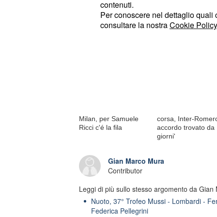
contenuti.
Per conoscere nel dettaglio quali c
Di tendenza oggi
consultare la nostra
Cookie Policy
La Juventus segue
Pedullà: 'Vicario all
Konstantelias del Paok,
Juve andrebbe di
Milan, per Samuele
corsa, Inter-Romer
Ricci c'é la fila
accordo trovato da
giorni'
Gian Marco Mura
Contributor
Leggi di più sullo stesso argomento da Gian
Nuoto, 37° Trofeo Mussi - Lombardi - Fem
Federica Pellegrini