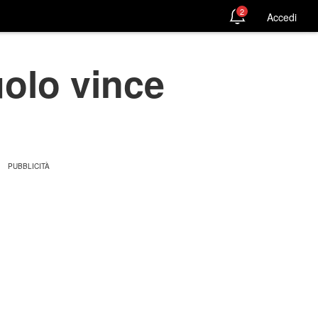
2
Accedi
uolo vince