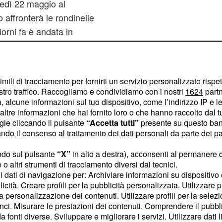
ledì 22 maggio al
 affronterà le rondinelle
iorni fa è andata in
zioni, conclusasi per 3-0
azione evidente che al
centrare l'obiettivo della
imili di tracciamento per fornirti un servizio personalizzato rispe
 di stagione.
stro traffico. Raccogliamo e condividiamo con i nostri
1624
partn
 alcune informazioni sul tuo dispositivo, come l’indirizzo IP e le 
tifosi amaranto che al
ltre informazioni che hai fornito loro o che hanno raccolto dal tuo
ogie cliccando il pulsante
“Accetta tutti”
presente su questo ban
al primo all'ultimo
o il consenso al trattamento dei dati personali da parte dei par
ndoli giustamente a fine
ante per spingere la
ndo sul pulsante
“X”
in alto a destra), acconsenti al permanere 
o altri strumenti di tracciamento diversi dai tecnici.
dopo tre anni di
e A
uoi dati di navigazione per: Archiviare informazioni su dispositivo 
licità. Creare profili per la pubblicità personalizzata. Utilizzare p
la personalizzazione dei contenuti. Utilizzare profili per la selez
ci. Misurare le prestazioni dei contenuti. Comprendere il pubblic
fonti diverse. Sviluppare e migliorare i servizi. Utilizzare dati l
Content sponsored by Outbrain