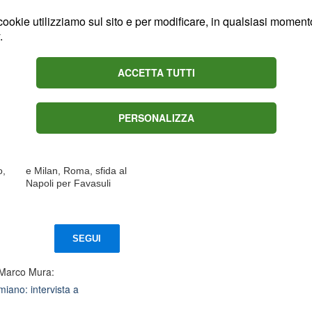
ookie utilizziamo sul sito e per modificare, in qualsiasi momento,
.
ACCETTA TUTTI
PERSONALIZZA
a
Galarza nel mirino di
una fra Juventus, Inter
o,
e Milan, Roma, sfida al
Napoli per Favasuli
SEGUI
 Marco Mura:
iano: intervista a