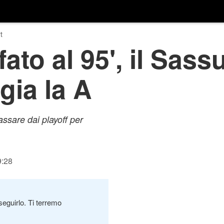
t
ato al 95', il Sass
gia la A
ssare dai playoff per
9:28
seguirlo. Ti terremo