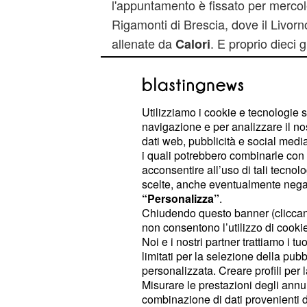
l'appuntamento è fissato per merco
Rigamonti di Brescia, dove il Livorno
allenate da
. E proprio dieci g
Calori
scena l'ultima sfida tra le due forma
in favore dei labronici: una dimostr
Livorno non manca proprio nulla per 
Utilizziamo i cookie e tecnologie s
A anche attraverso il prolungamento
navigazione e per analizzare il no
dati web, pubblicità e social media,
Un plauso doveroso agli oltre 4000 
i quali potrebbero combinarle con a
acconsentire all’uso di tali tecnol
hanno incitato d
Braglia di Modena
scelte, anche eventualmente negand
minuto i propri beniamini, applaude
“Personalizza”
.
gara: il loro supporto sarà determin
Chiudendo questo banner (clicca
non consentono l’utilizzo di cookie 
formazione di Spinelli verso la
Seri
Noi e i nostri partner trattiamo i t
assenza.
limitati per la selezione della pubb
personalizzata. Creare profili per 
© RIPRODUZIONE VIETATA
Misurare le prestazioni degli annun
combinazione di dati provenienti da 