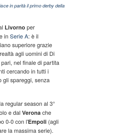
nisce in parità il primo derby della
al
per
Livorno
e in
Serie A
: è il
piano superiore grazie
 realtà agli uomini di Di
ri, nel finale di partita
ti cercando in tutti i
o gli spareggi, senza
 regular season al 3°
olo e dal
che
Verona
o 0-0 con l'
(agli
Empoli
are la massima serie).