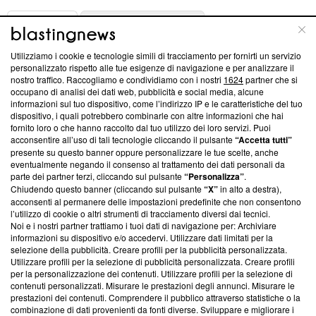
ABOUT
LINEA EDITORIALE
Utilizziamo i cookie e tecnologie simili di tracciamento per fornirti un servizio
Questa sezione offre informazioni trasparenti su Blasting
personalizzato rispetto alle tue esigenze di navigazione e per analizzare il
nostro traffico. Raccogliamo e condividiamo con i nostri
1624
partner che si
News, sui nostri processi editoriali e su come ci impegniamo a
occupano di analisi dei dati web, pubblicità e social media, alcune
creare news di qualità. Inoltre, afferma la nostra aderenza a
informazioni sul tuo dispositivo, come l’indirizzo IP e le caratteristiche del tuo
‘Trust Project - News with Integrity’
Blasting News non è
dispositivo, i quali potrebbero combinarle con altre informazioni che hai
ancora membro del programma, ma ha richiesto di farne
fornito loro o che hanno raccolto dal tuo utilizzo dei loro servizi. Puoi
parte; Trust Project non ha ancora effettuato una verifica di
acconsentire all’uso di tali tecnologie cliccando il pulsante
“Accetta tutti”
conformità agli standard.
presente su questo banner oppure personalizzare le tue scelte, anche
eventualmente negando il consenso al trattamento dei dati personali da
parte dei partner terzi, cliccando sul pulsante
“Personalizza”
.
Su di noi
Chiudendo questo banner (cliccando sul pulsante
“X”
in alto a destra),
acconsenti al permanere delle impostazioni predefinite che non consentono
Team editoriale
l’utilizzo di cookie o altri strumenti di tracciamento diversi dai tecnici.
Noi e i nostri partner trattiamo i tuoi dati di navigazione per: Archiviare
Corporate
informazioni su dispositivo e/o accedervi. Utilizzare dati limitati per la
selezione della pubblicità. Creare profili per la pubblicità personalizzata.
Redazione
Utilizzare profili per la selezione di pubblicità personalizzata. Creare profili
per la personalizzazione dei contenuti. Utilizzare profili per la selezione di
Informativa Privacy
contenuti personalizzati. Misurare le prestazioni degli annunci. Misurare le
prestazioni dei contenuti. Comprendere il pubblico attraverso statistiche o la
Cookie Policy
combinazione di dati provenienti da fonti diverse. Sviluppare e migliorare i