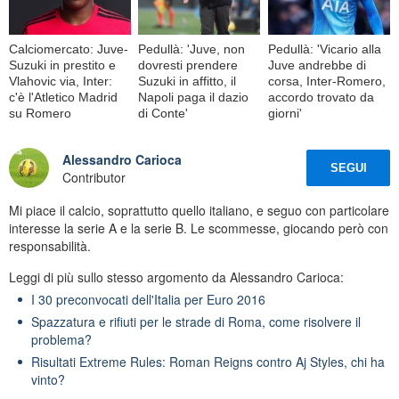
Calciomercato: Juve-
Pedullà: 'Juve, non
Pedullà: 'Vicario alla
Suzuki in prestito e
dovresti prendere
Juve andrebbe di
Vlahovic via, Inter:
Suzuki in affitto, il
corsa, Inter-Romero,
c'è l'Atletico Madrid
Napoli paga il dazio
accordo trovato da
su Romero
di Conte'
giorni'
Alessandro Carioca
SEGUI
Contributor
Mi piace il calcio, soprattutto quello italiano, e seguo con particolare
interesse la serie A e la serie B. Le scommesse, giocando però con
responsabilità.
Leggi di più sullo stesso argomento da Alessandro Carioca:
I 30 preconvocati dell'Italia per Euro 2016
Spazzatura e rifiuti per le strade di Roma, come risolvere il
problema?
Risultati Extreme Rules: Roman Reigns contro Aj Styles, chi ha
vinto?