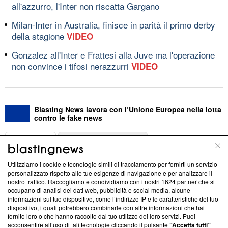
all'azzurro, l'Inter non riscatta Gargano
Milan-Inter in Australia, finisce in parità il primo derby
della stagione
VIDEO
Gonzalez all'Inter e Frattesi alla Juve ma l'operazione
non convince i tifosi nerazzurri
VIDEO
Blasting News lavora con l’Unione Europea nella lotta
contro le fake news
ABOUT
LINEA EDITORIALE
Utilizziamo i cookie e tecnologie simili di tracciamento per fornirti un servizio
Questa sezione offre informazioni trasparenti su Blasting
personalizzato rispetto alle tue esigenze di navigazione e per analizzare il
nostro traffico. Raccogliamo e condividiamo con i nostri
1624
partner che si
News, sui nostri processi editoriali e su come ci impegniamo a
occupano di analisi dei dati web, pubblicità e social media, alcune
creare news di qualità. Inoltre, afferma la nostra aderenza a
informazioni sul tuo dispositivo, come l’indirizzo IP e le caratteristiche del tuo
‘Trust Project - News with Integrity’
Blasting News non è
dispositivo, i quali potrebbero combinarle con altre informazioni che hai
ancora membro del programma, ma ha richiesto di farne
fornito loro o che hanno raccolto dal tuo utilizzo dei loro servizi. Puoi
parte; Trust Project non ha ancora effettuato una verifica di
acconsentire all’uso di tali tecnologie cliccando il pulsante
“Accetta tutti”