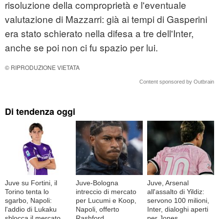
risoluzione della comproprietà e l'eventuale
valutazione di Mazzarri: già ai tempi di Gasperini
era stato schierato nella difesa a tre dell'Inter,
anche se poi non ci fu spazio per lui.
© RIPRODUZIONE VIETATA
Content sponsored by Outbrain
Di tendenza oggi
Juve su Fortini, il
Juve-Bologna
Juve, Arsenal
Torino tenta lo
intreccio di mercato
all'assalto di Yildiz:
sgarbo, Napoli:
per Lucumi e Koop,
servono 100 milioni,
l'addio di Lukaku
Napoli, offerto
Inter, dialoghi aperti
sblocca il mercato
Rashford
per Jones