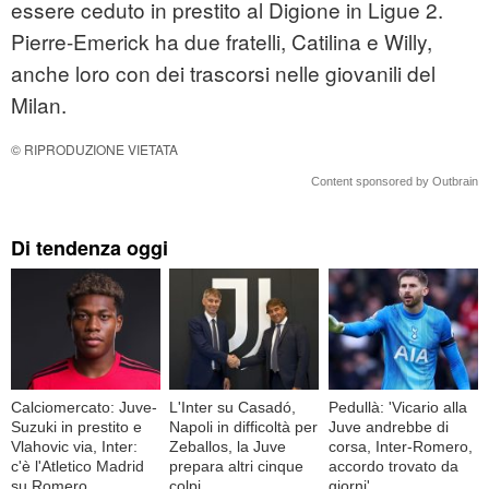
essere ceduto in prestito al Digione in Ligue 2.
Pierre-Emerick ha due fratelli, Catilina e Willy,
anche loro con dei trascorsi nelle giovanili del
Milan.
© RIPRODUZIONE VIETATA
Content sponsored by Outbrain
Di tendenza oggi
Calciomercato: Juve-
L'Inter su Casadó,
Pedullà: 'Vicario alla
Suzuki in prestito e
Napoli in difficoltà per
Juve andrebbe di
Vlahovic via, Inter:
Zeballos, la Juve
corsa, Inter-Romero,
c'è l'Atletico Madrid
prepara altri cinque
accordo trovato da
su Romero
colpi
giorni'