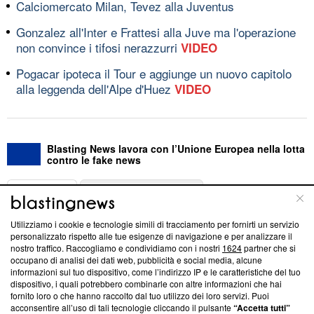
Calciomercato Milan, Tevez alla Juventus
Gonzalez all'Inter e Frattesi alla Juve ma l'operazione
non convince i tifosi nerazzurri
VIDEO
Pogacar ipoteca il Tour e aggiunge un nuovo capitolo
alla leggenda dell'Alpe d'Huez
VIDEO
Blasting News lavora con l’Unione Europea nella lotta
contro le fake news
ABOUT
LINEA EDITORIALE
Utilizziamo i cookie e tecnologie simili di tracciamento per fornirti un servizio
Questa sezione offre informazioni trasparenti su Blasting
personalizzato rispetto alle tue esigenze di navigazione e per analizzare il
nostro traffico. Raccogliamo e condividiamo con i nostri
1624
partner che si
News, sui nostri processi editoriali e su come ci impegniamo a
occupano di analisi dei dati web, pubblicità e social media, alcune
creare news di qualità. Inoltre, afferma la nostra aderenza a
informazioni sul tuo dispositivo, come l’indirizzo IP e le caratteristiche del tuo
‘Trust Project - News with Integrity’
Blasting News non è
dispositivo, i quali potrebbero combinarle con altre informazioni che hai
ancora membro del programma, ma ha richiesto di farne
fornito loro o che hanno raccolto dal tuo utilizzo dei loro servizi. Puoi
parte; Trust Project non ha ancora effettuato una verifica di
acconsentire all’uso di tali tecnologie cliccando il pulsante
“Accetta tutti”