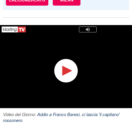
CALCIOMERCATO
MILAN
Video del Giorno:
Addio a Franco Baresi, ci lascia 'il capitano'
rossonero