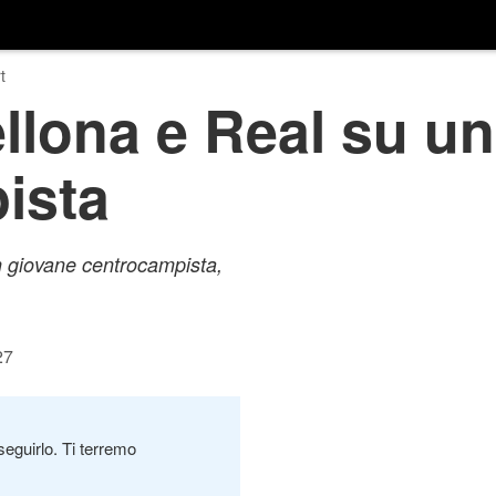
t
llona e Real su un
ista
n giovane centrocampista,
27
seguirlo. Ti terremo