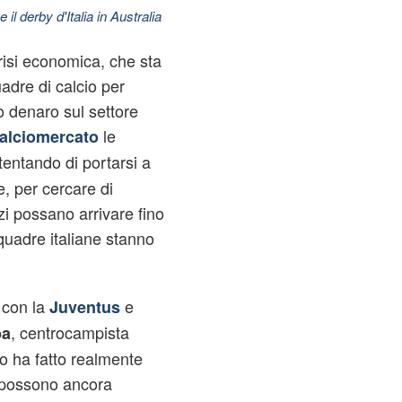
 il derby d'Italia in Australia
risi economica, che sta
uadre di calcio per
 denaro sul settore
le
alciomercato
entando di portarsi a
e, per cercare di
zi possano arrivare fino
quadre italiane stanno
 con la
e
Juventus
, centrocampista
ba
o ha fatto realmente
e possono ancora