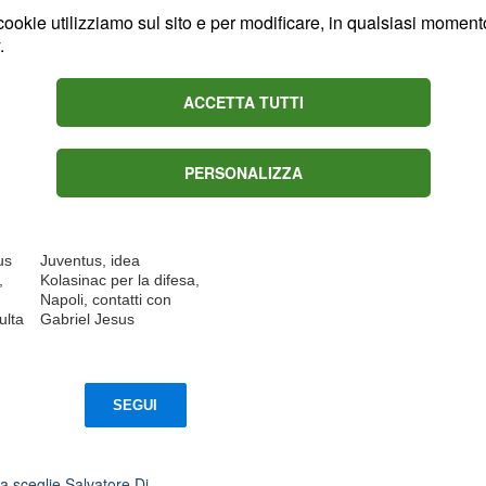
ookie utilizziamo sul sito e per modificare, in qualsiasi momento,
Content sponsored by Outbrain
.
ACCETTA TUTTI
PERSONALIZZA
us
Juventus, idea
,
Kolasinac per la difesa,
Napoli, contatti con
ulta
Gabriel Jesus
SEGUI
a sceglie Salvatore Di