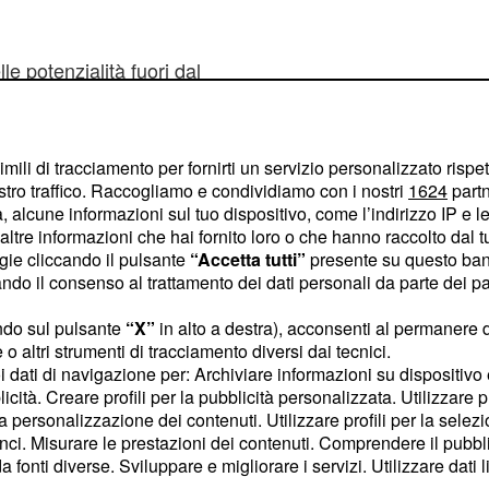
le potenzialità fuori dal
va ha attirato gli
di lui oltre alla
ci
Juve
 sono disposte a fare
imili di tracciamento per fornirti un servizio personalizzato rispe
stro traffico. Raccogliamo e condividiamo con i nostri
1624
partn
club. Oltre a militare nel
 alcune informazioni sul tuo dispositivo, come l’indirizzo IP e le 
nte con la Nazionale
ltre informazioni che hai fornito loro o che hanno raccolto dal tuo
ogie cliccando il pulsante
“Accetta tutti”
presente su questo ban
o il consenso al trattamento dei dati personali da parte dei par
 la
dovesse
Juve
ndo sul pulsante
“X”
in alto a destra), acconsenti al permanere 
ente la possibilità di
o altri strumenti di tracciamento diversi dai tecnici.
ndi in
Champions
uoi dati di navigazione per: Archiviare informazioni su dispositivo 
licità. Creare profili per la pubblicità personalizzata. Utilizzare p
 giovani campioni
la personalizzazione dei contenuti. Utilizzare profili per la selez
ci. Misurare le prestazioni dei contenuti. Comprendere il pubblic
fonti diverse. Sviluppare e migliorare i servizi. Utilizzare dati l