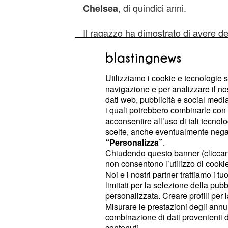
, di quindici anni.
Chelsea
Il ragazzo ha dimostrato di avere del
normale e per tutta la stagione sporti
osservatori di ogni club europeo. Su 
sono
e
che
Barcellona
Real Madrid
Utilizziamo i cookie e tecnologie s
navigazione e per analizzare il no
follie per portarlo nei loro rispettivi 
dati web, pubblicità e social media,
Chelsea il ragazzo gioca regolarme
i quali potrebbero combinarle con a
Under 16 Inglese.
acconsentire all’uso di tali tecnol
scelte, anche eventualmente negand
“Personalizza”
.
Di certo un futuro campione, che se
Chiudendo questo banner (clicca
comprare aumenterebbe vertiginosam
non consentono l’utilizzo di cookie 
tornare grandissimi in Europa e qui
Noi e i nostri partner trattiamo i t
limitati per la selezione della pubb
nei prossimi anni. Insomma
League
personalizzata. Creare profili per 
crescono.
Misurare le prestazioni degli annun
combinazione di dati provenienti da 
© RIPRODUZIONE VIETATA
contenuti.