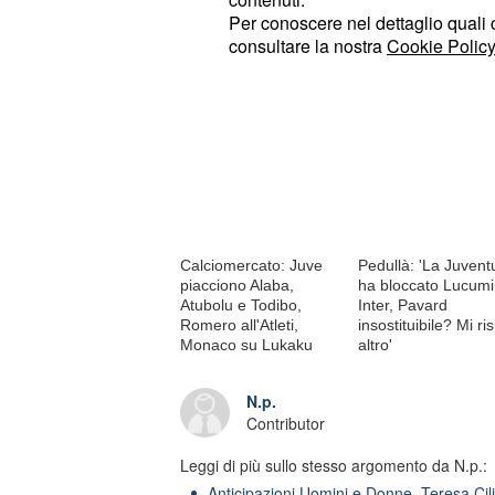
Per conoscere nel dettaglio quali c
consultare la nostra
Cookie Policy
Di tendenza oggi
Calciomercato: Juve
Pedullà: 'La Juvent
piacciono Alaba,
ha bloccato Lucumi
Atubolu e Todibo,
Inter, Pavard
Romero all'Atleti,
insostituibile? Mi ris
Monaco su Lukaku
altro'
N.p.
Contributor
Leggi di più sullo stesso argomento da N.p.:
Anticipazioni Uomini e Donne, Teresa Cili