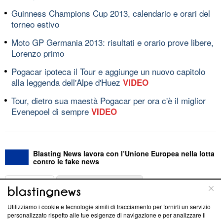
Guinness Champions Cup 2013, calendario e orari del
torneo estivo
Moto GP Germania 2013: risultati e orario prove libere,
Lorenzo primo
Pogacar ipoteca il Tour e aggiunge un nuovo capitolo
alla leggenda dell'Alpe d'Huez
VIDEO
Tour, dietro sua maestà Pogacar per ora c'è il miglior
Evenepoel di sempre
VIDEO
Blasting News lavora con l’Unione Europea nella lotta
contro le fake news
ABOUT
LINEA EDITORIALE
Utilizziamo i cookie e tecnologie simili di tracciamento per fornirti un servizio
Questa sezione offre informazioni trasparenti su Blasting
personalizzato rispetto alle tue esigenze di navigazione e per analizzare il