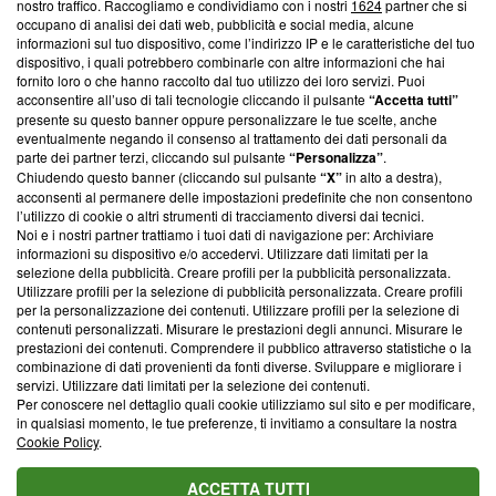
nostro traffico. Raccogliamo e condividiamo con i nostri
1624
partner che si
News, sui nostri processi editoriali e su come ci impegniamo a
occupano di analisi dei dati web, pubblicità e social media, alcune
creare news di qualità. Inoltre, afferma la nostra aderenza a
informazioni sul tuo dispositivo, come l’indirizzo IP e le caratteristiche del tuo
‘Trust Project - News with Integrity’
Blasting News non è
dispositivo, i quali potrebbero combinarle con altre informazioni che hai
ancora membro del programma, ma ha richiesto di farne
fornito loro o che hanno raccolto dal tuo utilizzo dei loro servizi. Puoi
parte; Trust Project non ha ancora effettuato una verifica di
acconsentire all’uso di tali tecnologie cliccando il pulsante
“Accetta tutti”
conformità agli standard.
presente su questo banner oppure personalizzare le tue scelte, anche
eventualmente negando il consenso al trattamento dei dati personali da
parte dei partner terzi, cliccando sul pulsante
“Personalizza”
.
Su di noi
Chiudendo questo banner (cliccando sul pulsante
“X”
in alto a destra),
acconsenti al permanere delle impostazioni predefinite che non consentono
Team editoriale
l’utilizzo di cookie o altri strumenti di tracciamento diversi dai tecnici.
Noi e i nostri partner trattiamo i tuoi dati di navigazione per: Archiviare
Corporate
informazioni su dispositivo e/o accedervi. Utilizzare dati limitati per la
selezione della pubblicità. Creare profili per la pubblicità personalizzata.
Redazione
Utilizzare profili per la selezione di pubblicità personalizzata. Creare profili
per la personalizzazione dei contenuti. Utilizzare profili per la selezione di
Informativa Privacy
contenuti personalizzati. Misurare le prestazioni degli annunci. Misurare le
prestazioni dei contenuti. Comprendere il pubblico attraverso statistiche o la
Cookie Policy
combinazione di dati provenienti da fonti diverse. Sviluppare e migliorare i
servizi. Utilizzare dati limitati per la selezione dei contenuti.
Blasting SA, IDI CHE-247.845.224, Via Carlo Frasca, 3 - 6900
Per conoscere nel dettaglio quali cookie utilizziamo sul sito e per modificare,
Lugano (Svizzera) Tel:
+39 0690258937
in qualsiasi momento, le tue preferenze, ti invitiamo a consultare la nostra
Cookie Policy
.
© 2026 Blasting News
ACCETTA TUTTI