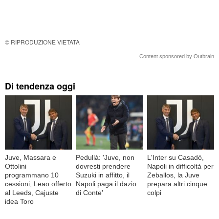
© RIPRODUZIONE VIETATA
Content sponsored by Outbrain
Di tendenza oggi
Juve, Massara e
Pedullà: 'Juve, non
L'Inter su Casadó,
Ottolini
dovresti prendere
Napoli in difficoltà per
programmano 10
Suzuki in affitto, il
Zeballos, la Juve
cessioni, Leao offerto
Napoli paga il dazio
prepara altri cinque
al Leeds, Cajuste
di Conte'
colpi
idea Toro