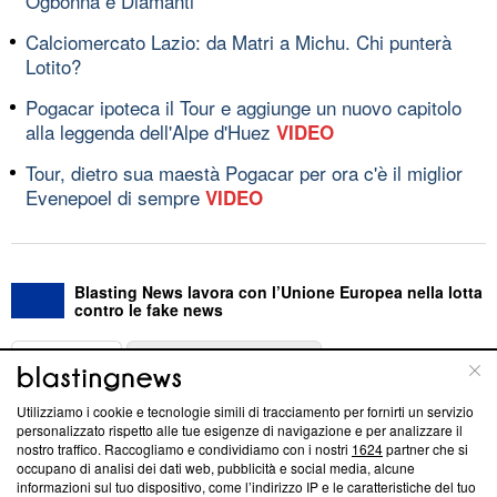
Ogbonna e Diamanti
Calciomercato Lazio: da Matri a Michu. Chi punterà
Lotito?
Pogacar ipoteca il Tour e aggiunge un nuovo capitolo
alla leggenda dell'Alpe d'Huez
VIDEO
Tour, dietro sua maestà Pogacar per ora c'è il miglior
Evenepoel di sempre
VIDEO
Blasting News lavora con l’Unione Europea nella lotta
contro le fake news
ABOUT
LINEA EDITORIALE
Utilizziamo i cookie e tecnologie simili di tracciamento per fornirti un servizio
Questa sezione offre informazioni trasparenti su Blasting
personalizzato rispetto alle tue esigenze di navigazione e per analizzare il
nostro traffico. Raccogliamo e condividiamo con i nostri
1624
partner che si
News, sui nostri processi editoriali e su come ci impegniamo a
occupano di analisi dei dati web, pubblicità e social media, alcune
creare news di qualità. Inoltre, afferma la nostra aderenza a
informazioni sul tuo dispositivo, come l’indirizzo IP e le caratteristiche del tuo