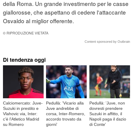
della Roma. Un grande investimento per le casse
giallorosse, che aspettano di cedere l'attaccante
Osvaldo al miglior offerente.
© RIPRODUZIONE VIETATA
Content sponsored by Outbrain
Di tendenza oggi
Calciomercato: Juve-
Pedullà: 'Vicario alla
Pedullà: 'Juve, non
Suzuki in prestito e
Juve andrebbe di
dovresti prendere
Vlahovic via, Inter:
corsa, Inter-Romero,
Suzuki in affitto, il
c'è l'Atletico Madrid
accordo trovato da
Napoli paga il dazio
su Romero
giorni'
di Conte'