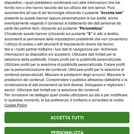
‘Trust Project - News with Integrity’
Blasting News non è
dispositivo, i quali potrebbero combinarle con altre informazioni che hai
ancora membro del programma, ma ha richiesto di farne
fornito loro o che hanno raccolto dal tuo utilizzo dei loro servizi. Puoi
parte; Trust Project non ha ancora effettuato una verifica di
acconsentire all’uso di tali tecnologie cliccando il pulsante
“Accetta tutti”
conformità agli standard.
presente su questo banner oppure personalizzare le tue scelte, anche
eventualmente negando il consenso al trattamento dei dati personali da
parte dei partner terzi, cliccando sul pulsante
“Personalizza”
.
Su di noi
Chiudendo questo banner (cliccando sul pulsante
“X”
in alto a destra),
acconsenti al permanere delle impostazioni predefinite che non consentono
Team editoriale
l’utilizzo di cookie o altri strumenti di tracciamento diversi dai tecnici.
Noi e i nostri partner trattiamo i tuoi dati di navigazione per: Archiviare
Corporate
informazioni su dispositivo e/o accedervi. Utilizzare dati limitati per la
selezione della pubblicità. Creare profili per la pubblicità personalizzata.
Redazione
Utilizzare profili per la selezione di pubblicità personalizzata. Creare profili
per la personalizzazione dei contenuti. Utilizzare profili per la selezione di
Informativa Privacy
contenuti personalizzati. Misurare le prestazioni degli annunci. Misurare le
prestazioni dei contenuti. Comprendere il pubblico attraverso statistiche o la
Cookie Policy
combinazione di dati provenienti da fonti diverse. Sviluppare e migliorare i
servizi. Utilizzare dati limitati per la selezione dei contenuti.
Blasting SA, IDI CHE-247.845.224, Via Carlo Frasca, 3 - 6900
Per conoscere nel dettaglio quali cookie utilizziamo sul sito e per modificare,
Lugano (Svizzera) Tel:
+39 0690258937
in qualsiasi momento, le tue preferenze, ti invitiamo a consultare la nostra
Cookie Policy
.
© 2026 Blasting News
ACCETTA TUTTI
PERSONALIZZA