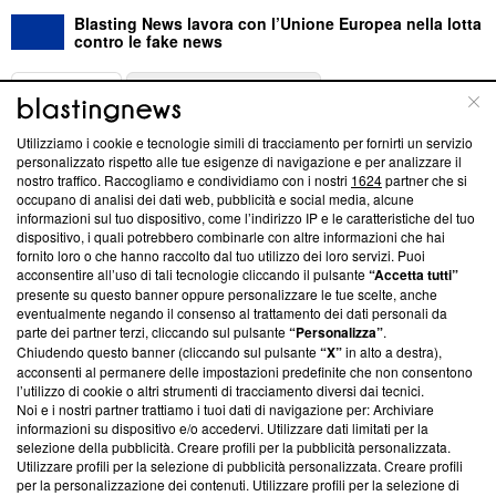
Blasting News lavora con l’Unione Europea nella lotta
contro le fake news
ABOUT
LINEA EDITORIALE
Utilizziamo i cookie e tecnologie simili di tracciamento per fornirti un servizio
Questa sezione offre informazioni trasparenti su Blasting
personalizzato rispetto alle tue esigenze di navigazione e per analizzare il
nostro traffico. Raccogliamo e condividiamo con i nostri
1624
partner che si
News, sui nostri processi editoriali e su come ci impegniamo a
occupano di analisi dei dati web, pubblicità e social media, alcune
creare news di qualità. Inoltre, afferma la nostra aderenza a
informazioni sul tuo dispositivo, come l’indirizzo IP e le caratteristiche del tuo
‘Trust Project - News with Integrity’
Blasting News non è
dispositivo, i quali potrebbero combinarle con altre informazioni che hai
ancora membro del programma, ma ha richiesto di farne
fornito loro o che hanno raccolto dal tuo utilizzo dei loro servizi. Puoi
parte; Trust Project non ha ancora effettuato una verifica di
acconsentire all’uso di tali tecnologie cliccando il pulsante
“Accetta tutti”
conformità agli standard.
presente su questo banner oppure personalizzare le tue scelte, anche
eventualmente negando il consenso al trattamento dei dati personali da
parte dei partner terzi, cliccando sul pulsante
“Personalizza”
.
Su di noi
Chiudendo questo banner (cliccando sul pulsante
“X”
in alto a destra),
acconsenti al permanere delle impostazioni predefinite che non consentono
Team editoriale
l’utilizzo di cookie o altri strumenti di tracciamento diversi dai tecnici.
Noi e i nostri partner trattiamo i tuoi dati di navigazione per: Archiviare
Corporate
informazioni su dispositivo e/o accedervi. Utilizzare dati limitati per la
selezione della pubblicità. Creare profili per la pubblicità personalizzata.
Redazione
Utilizzare profili per la selezione di pubblicità personalizzata. Creare profili
per la personalizzazione dei contenuti. Utilizzare profili per la selezione di
Informativa Privacy