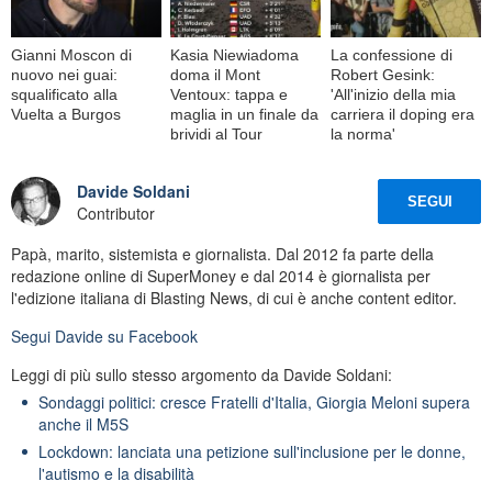
Gianni Moscon di
Kasia Niewiadoma
La confessione di
nuovo nei guai:
doma il Mont
Robert Gesink:
squalificato alla
Ventoux: tappa e
'All'inizio della mia
Vuelta a Burgos
maglia in un finale da
carriera il doping era
brividi al Tour
la norma'
Davide Soldani
SEGUI
Contributor
Papà, marito, sistemista e giornalista. Dal 2012 fa parte della
redazione online di SuperMoney e dal 2014 è giornalista per
l'edizione italiana di Blasting News, di cui è anche content editor.
Segui
Davide
su Facebook
Leggi di più sullo stesso argomento da Davide Soldani:
Sondaggi politici: cresce Fratelli d'Italia, Giorgia Meloni supera
anche il M5S
Lockdown: lanciata una petizione sull'inclusione per le donne,
l'autismo e la disabilità